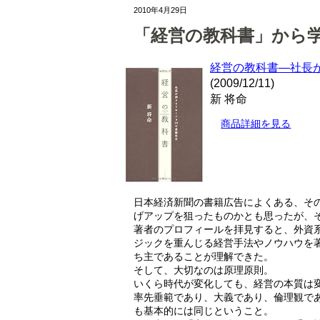
2010年4月29日
「経営の教科書」から
経営の教科書―社長
(2009/12/11)
新 将命
商品詳細を見る
日本経済新聞の書籍広告によくある、そ
げアップを狙ったものかとも思ったが、
著者のプロフィールを拝見すると、外資
ジックを重んじる経営手法やノウハウを
ち主であることが理解できた。
そして、大切なのは原理原則。
いくら時代が変化しても、経営の本質は
率先垂範であり、大義であり、倫理観で
も基本的には同じということ。