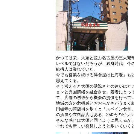
かつては栄、大須と並ぶ名古屋の三大繁華
レベルではないだろうが、独身時代、今
結構人は溢れていた。
今でも営業を続ける洋食屋はね海老」も
思えてくる。
そう考えると大須の活況さとの違いはど
ョンと異国情緒を融合させ、若者にとっ
て、店舗の誘致から機会の提供を行って
地域の方の危機感とおおらかさがうまく
円頓寺の商店街を歩くと「スペイン食堂
の酒屋や衣料品店もある。250円のビッ
そんな感じは大須と同じように思えるが
それでも新しい発見しようと歩いていく