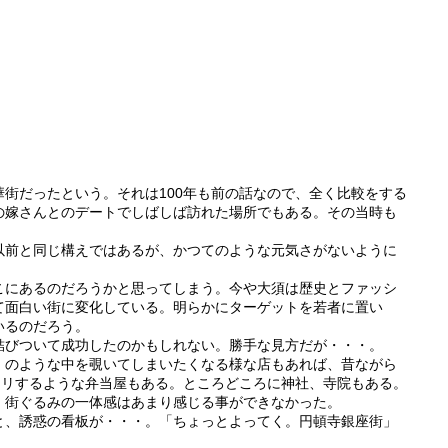
街だったという。それは100年も前の話なので、全く比較をする
の嫁さんとのデートでしばしば訪れた場所でもある。その当時も
以前と同じ構えではあるが、かつてのような元気さがないように
こにあるのだろうかと思ってしまう。今や大須は歴史とファッシ
て面白い街に変化している。明らかにターゲットを若者に置い
いるのだろう。
結びついて成功したのかもしれない。勝手な見方だが・・・。
」のような中を覗いてしまいたくなる様な店もあれば、昔ながら
クリするような弁当屋もある。ところどころに神社、寺院もある。
、街ぐるみの一体感はあまり感じる事ができなかった。
と、誘惑の看板が・・・。「ちょっとよってく。円頓寺銀座街」