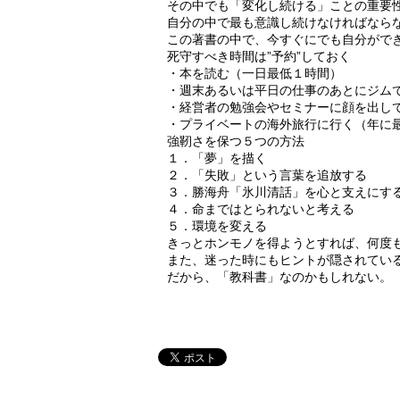
その中でも「変化し続ける」ことの重要
自分の中で最も意識し続けなければなら
この著書の中で、今すぐにでも自分がで
死守すべき時間は”予約”しておく
・本を読む（一日最低１時間）
・週末あるいは平日の仕事のあとにジム
・経営者の勉強会やセミナーに顔を出し
・プライベートの海外旅行に行く（年に
強靭さを保つ５つの方法
１．「夢」を描く
２．「失敗」という言葉を追放する
３．勝海舟「氷川清話」を心と支えにす
４．命まではとられないと考える
５．環境を変える
きっとホンモノを得ようとすれば、何度
また、迷った時にもヒントが隠されてい
だから、「教科書」なのかもしれない。