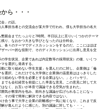
会から・・・
究会」の話。
の人事担当者との交流会が某大学で行われ、僕も大学担当の名大
ら懇親会までたっぷりと7時間。半日以上に亘りいくつかのテーマ
に残り、なおかつ大きな学びとなったのは分科会。
れ、各々のテーマでディスカッションをするのだ。ここにはほぼ
ブザーバー的な役割で、そのディスカッションに出席し意見を交
等の学生状況、企業であれば内定数等の採用状況）の後、いくつ
ーマを選択し発表する。
活動に取り組めない学生支援」を選んだのに対し、企業側は「倫
マを選択。これだけでも大学側と企業側の温度差ははっきりした
取り組めない学生を必要とする企業はない。」とバッサリ。
くまでも会社経営を前提にした率直な意見。この意見に対して大
ではなく、お互いが本音で議論できる空気が生まれた。
雰囲気が教室内を包み、前向きな議論が広げられることになっ
で、その場で簡単に解決できる内容ではない。
つけ合う事で大学と企業の距離感が一気に短くなり、これまで反
理解が進んだように感じた。別の議論に対しても・・・。