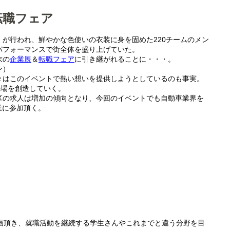
転職フェア
が行われ、鮮やかな色使いの衣装に身を固めた220チームのメン
パフォーマンスで街全体を盛り上げていた。
末の
企業展
＆
転職フェア
に引き継がれることに・・・。
ン）
々はこのイベントで熱い想いを提供しようとしているのも事実。
の場を創造していく。
区の求人は増加の傾向となり、今回のイベントでも自動車業界を
業に参加頂く。
参画頂き、就職活動を継続する学生さんやこれまでと違う分野を目