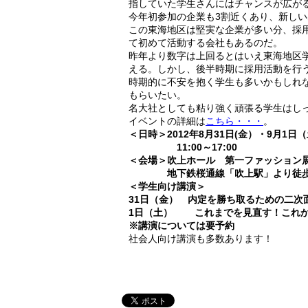
指していた学生さんにはチャンスが広が
今年初参加の企業も3割近くあり、新し
この東海地区は堅実な企業が多い分、採
て初めて活動する会社もあるのだ。
昨年より数字は上回るとはいえ東海地区
える。しかし、後半時期に採用活動を行
時期的に不安を抱く学生も多いかもしれ
もらいたい。
名大社としても粘り強く頑張る学生はし
イベントの詳細は
こちら・・・
。
＜日時＞2012年8月31日(金）・9月1日
11:00～17:00
＜会場＞吹上ホール 第一ファッション
地下鉄桜通線「吹上駅」より徒歩
＜学生向け講演＞
31日（金） 内定を勝ち取るための二次
1日（土） これまでを見直す！これか
※講演については要予約
社会人向け講演も多数あります！