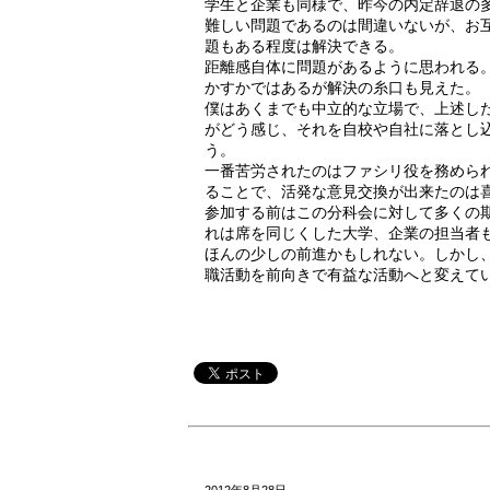
学生と企業も同様で、昨今の内定辞退の
難しい問題であるのは間違いないが、お
題もある程度は解決できる。
距離感自体に問題があるように思われる
かすかではあるが解決の糸口も見えた。
僕はあくまでも中立的な立場で、上述し
がどう感じ、それを自校や自社に落とし
う。
一番苦労されたのはファシリ役を務めら
ることで、活発な意見交換が出来たのは
参加する前はこの分科会に対して多くの
れは席を同じくした大学、企業の担当者
ほんの少しの前進かもしれない。しかし
職活動を前向きで有益な活動へと変えて
2012年8月28日