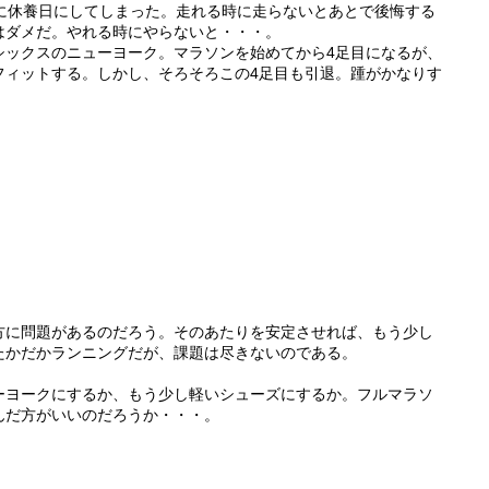
のに休養日にしてしまった。走れる時に走らないとあとで後悔する
はダメだ。やれる時にやらないと・・・。
シックスのニューヨーク。マラソンを始めてから4足目になるが、
フィットする。しかし、そろそろこの4足目も引退。踵がかなりす
方に問題があるのだろう。そのあたりを安定させれば、もう少し
たかだかランニングだが、課題は尽きないのである。
ーヨークにするか、もう少し軽いシューズにするか。フルマラソ
んだ方がいいのだろうか・・・。