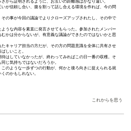
多さから証明されるように、お互いの距離感はかなり遠い。
互いが信頼し合い、腹を割って話し合える環境を作れば、今の問
。その事が今回の議論でよりクローズアップされたし、その中で
たような内容を素直に発言させてもらった。参加されたメンバー
込むかは分からないが、有意義な議論ができたのではないかと思
れたキャリア担当の方だが、その方の問題意識を全体に共有させ
喜ばしいこと。
期待はしていなかったが、終わってみればこの日一番の収穫。そ
も同じ気持ちではないだろうか。
、このような一歩ずつの行動が、何かと後ろ向きに捉えられる就
いくのかもしれない。
これからを思う