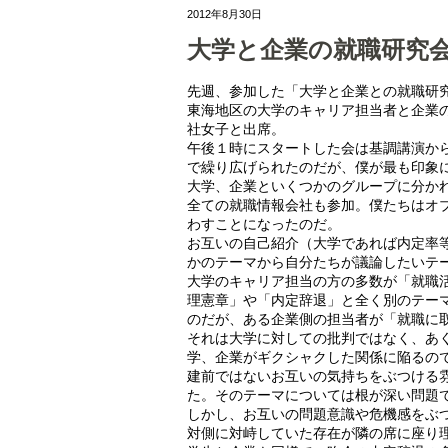
2012年8月30日
大学と企業の就職研究
先週、参加した「大学と企業との就職研
東海地区の大学のキャリア担当者と企業
社女子と出席。
午後１時にスタートした会は基調講演か
で繰り広げられたのだが、僕が最も印象
大学、企業といくつかのグループに分か
全ての就職情報会社も参加。僕たちはオ
わすことになったのだ。
お互いの自己紹介（大学であれば内定率
かのテーマから自分たちが議論したいテ
大学のキャリア担当の方の多数が「就職
理憲章」や「内定辞退」と全く別のテー
のだが、ある企業側の担当者が「就職に
それは大学に対しての批判ではなく、あ
学、企業がギクシャクした関係に陥るの
建前ではないお互いの気持ちをぶつける
た。そのテーマについては根が深い問題
しかし、お互いの問題意識や危機感をぶ
対側に対峙していた存在が隣の席に座り