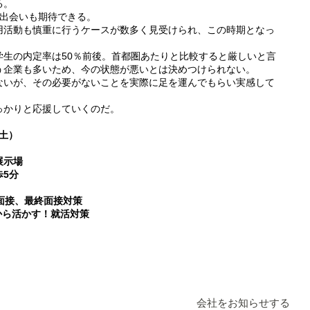
る。
い出会いも期待できる。
用活動も慎重に行うケースが数多く見受けられ、この時期となっ
学生の内定率は50％前後。首都圏あたりと比較すると厳しいと言
う企業も多いため、今の状態が悪いとは決めつけられない。
ないが、その必要がないことを実際に足を運んでもらい実感して
っかりと応援していくのだ。
（土）
展示場
5分
面接、最終面接対策
ら活かす！就活対策
会社をお知らせする