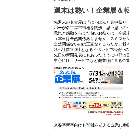
週末は熱い！企業展＆
先週末の名古屋は「にっぽんど真中祭り」
バーが名古屋市街地を闊歩。思い思いの
元気と感動を与えた熱いお祭りは、今週
（本当は全然関係ありません。スミマセ
全然関係ないのは正直なところだが、我
延べ社数100社となるイベントで出会い
先日の新聞発表にもあったように中部地
中心にIT、サービスなど他業種に亘る企
来春卒新卒向けも70社を超える企業に