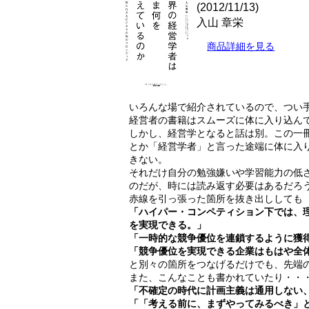
(2012/11/13)
入山 章栄
商品詳細を見る
いろんな場で紹介されているので、つい
経営者の書籍はスムーズに体に入り込ん
しかし、経営学となると話は別。この一
とか「経営学者」と言った途端に体に入
きない。
それだけ自分の勉強嫌いや学習能力の低
のだが、時には読み返す必要はあるだろ
赤線を引っ張った箇所を抜き出ししても
「ハイパー・コンペティション下では、
を実現できる。」
「一時的な競争優位を連鎖するように獲
「競争優位を実現できる企業はもはや全体
と別々の箇所をつなげるだけでも、先端
また、こんなことも書かれていたり・・
「不確定の時代に計画主義は通用しない
「「考える前に、まずやってみるべき」