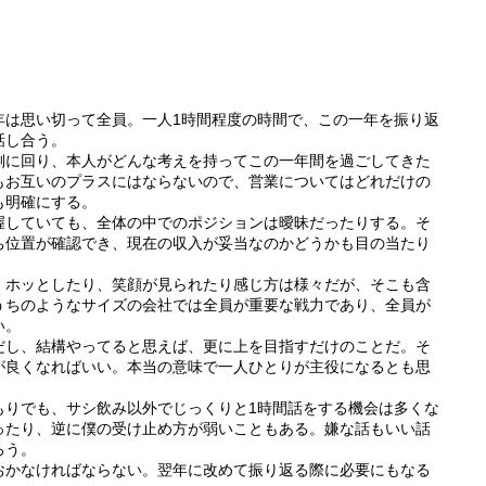
。
年は思い切って全員。一人1時間程度の時間で、この一年を振り返
話し合う。
側に回り、本人がどんな考えを持ってこの一年間を過ごしてきた
もお互いのプラスにはならないので、営業についてはどれだけの
も明確にする。
握していても、全体の中でのポジションは曖昧だったりする。そ
ち位置が確認でき、現在の収入が妥当なのかどうかも目の当たり
、ホッとしたり、笑顔が見られたり感じ方は様々だが、そこも含
うちのようなサイズの会社では全員が重要な戦力であり、全員が
い。
だし、結構やってると思えば、更に上を目指すだけのことだ。そ
が良くなればいい。本当の意味で一人ひとりが主役になるとも思
もりでも、サシ飲み以外でじっくりと1時間話をする機会は多くな
ったり、逆に僕の受け止め方が弱いこともある。嫌な話もいい話
ろう。
おかなければならない。翌年に改めて振り返る際に必要にもなる