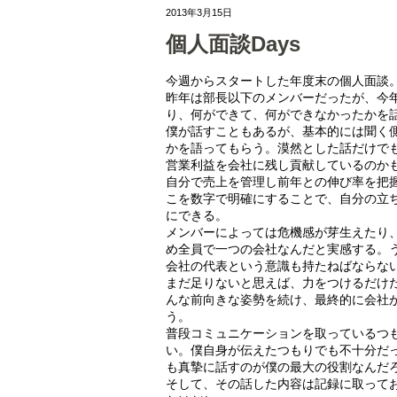
2013年3月15日
個人面談Days
今週からスタートした年度末の個人面談
昨年は部長以下のメンバーだったが、今
り、何ができて、何ができなかったかを
僕が話すこともあるが、基本的には聞く
かを語ってもらう。漠然とした話だけで
営業利益を会社に残し貢献しているのか
自分で売上を管理し前年との伸び率を把
こを数字で明確にすることで、自分の立
にできる。
メンバーによっては危機感が芽生えたり
め全員で一つの会社なんだと実感する。
会社の代表という意識も持たねばならな
まだ足りないと思えば、力をつけるだけ
んな前向きな姿勢を続け、最終的に会社
う。
普段コミュニケーションを取っているつ
い。僕自身が伝えたつもりでも不十分だ
も真摯に話すのが僕の最大の役割なんだ
そして、その話した内容は記録に取って