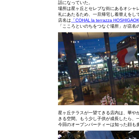
話になっていた。
場所は星ヶ丘とセレブな街にあるオシャ
礼にあたるため、一旦帰宅し着替えをし
店名は
「COHAL la terrazza HOSHIGAO
「こころといのちをつなぐ場所」が店名
星ヶ丘テラスが一望てきる店内は、華や
きる空間。もう少し子供が成長したら、
今回のオープンパーティーは知った顔も