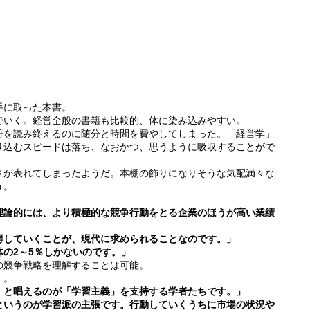
手に取った本書。
でいく。経営全般の書籍も比較的、体に染み込みやすい。
冊を読み終えるのに随分と時間を費やしてしまった。「経営学」
り込むスピードは落ち、なおかつ、思うように吸収することがで
さが表れてしまったようだ。本棚の飾りになりそうな気配満々な
う。
理論的には、より積極的な競争行動をとる企業のほうが高い業績
得していくことが、現代に求められることなのです。」
の2～5％しかないのです。」
の競争戦略を理解することは可能。
・。
、と唱えるのが「学習主義」を支持する学者たちです。」
というのが学習派の主張です。行動していくうちに市場の状況や