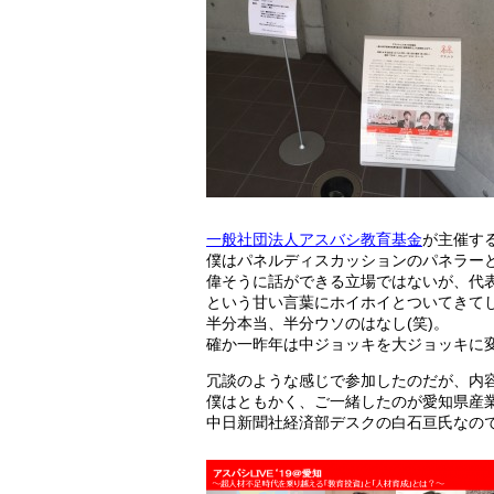
一般社団法人アスバシ教育基金
が主催す
僕はパネルディスカッションのパネラー
偉そうに話ができる立場ではないが、代
という甘い言葉にホイホイとついてきて
半分本当、半分ウソのはなし(笑)。
確か一昨年は中ジョッキを大ジョッキに
冗談のような感じで参加したのだが、内
僕はともかく、ご一緒したのが愛知県産
中日新聞社経済部デスクの白石亘氏なの