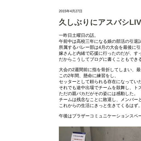
2015年4月27日
久しぶりにアスバシLI
一昨日土曜日の話。
午前中は高校三年になる娘の部活の引退
所属するバレー部は4月の大会を最後に引
嫁さんと内緒で応援に行ったのだが、す
だからこうしてブログに書くこともできる
大会の2週間前に指を骨折してしまい、
この2年間、懸命に練習をし、
セッターとして頼られる存在になってい
それでも途中出場でチームを鼓舞し、ト
ただの親バカだがその姿には感動した。
チームは残念なことに敗退し、メンバー
これからの生活にきっと生きてくるはず
午後はブラザーコミュニケーションスペース