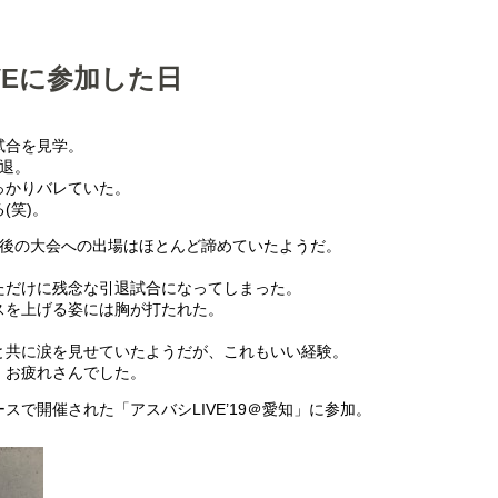
VEに参加した日
試合を見学。
退。
っかりバレていた。
(笑)。
最後の大会への出場はほとんど諦めていたようだ。
ただけに残念な引退試合になってしまった。
スを上げる姿には胸が打たれた。
と共に涙を見せていたようだが、これもいい経験。
。お疲れさんでした。
で開催された「アスバシLIVE’19＠愛知」に参加。