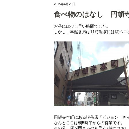
2015年4月29日
食べ物のはなし 円頓寺
お昼には少し早い時間でした。
しかし、早起き男は11時過ぎには腹ペコ
円頓寺本町にある喫茶店「ピジョン」さ
なんとここは朝5時半からの営業です。
その分、店が閉まるのも早く7時にはお