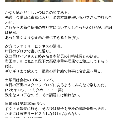
かなり慌ただししい今日この頃である。
先週、金曜日に東京に入り、名誉本部長率いるパフさんで打ち合
わせ。
これからの新卒採用の在り方について話し合ったわけだが、詳細
は秘密。
あっと驚くような企画が提供できる予感(笑)。
夕方はファミリービジネスの講演。
昨日のブログで書いた通り。
夜は再びパフさんと絡み名誉本部長の
釘崎社長
との飲み。
帝国ホテルに似た九段下の高級中華料理店でご馳走してもらう
(笑)。
ギリギリまで飲んで、最終の新幹線で無事に名古屋へ帰る。
土曜日は会社のゴルフコンペ。
今日の冨田のスタッフブログにあるようにみんなで楽しんだ。
(バカヤロウ、トミタめ！・・・笑）
残念なスコアなので、その話題には触れない。
日曜日は早朝10kmラン。
すぐさま散髪に行き、その後は息子を英検の試験会場へ送迎。
たまには家族サービスもしなければならない。