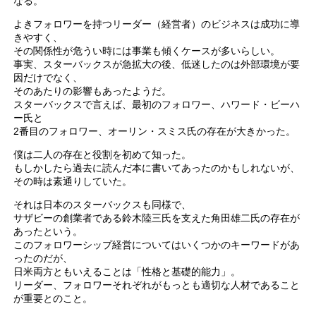
なる。
よきフォロワーを持つリーダー（経営者）のビジネスは成功に導
きやすく、
その関係性が危うい時には事業も傾くケースが多いらしい。
事実、スターバックスが急拡大の後、低迷したのは外部環境が要
因だけでなく、
そのあたりの影響もあったようだ。
スターバックスで言えば、最初のフォロワー、ハワード・ビーハ
ー氏と
2番目のフォロワー、オーリン・スミス氏の存在が大きかった。
僕は二人の存在と役割を初めて知った。
もしかしたら過去に読んだ本に書いてあったのかもしれないが、
その時は素通りしていた。
それは日本のスターバックスも同様で、
サザビーの創業者である鈴木陸三氏を支えた角田雄二氏の存在が
あったという。
このフォロワーシップ経営についてはいくつかのキーワードがあ
ったのだが、
日米両方ともいえることは「性格と基礎的能力」。
リーダー、フォロワーそれぞれがもっとも適切な人材であること
が重要とのこと。