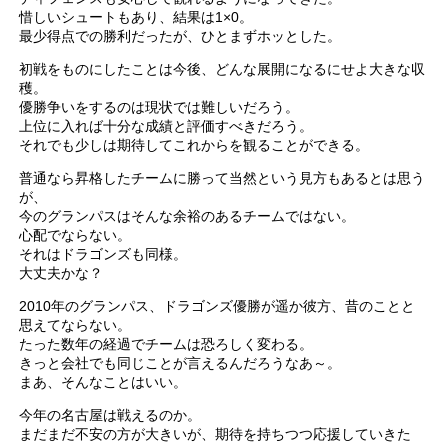
惜しいシュートもあり、結果は1×0。
最少得点での勝利だったが、ひとまずホッとした。
初戦をものにしたことは今後、どんな展開になるにせよ大きな収
穫。
優勝争いをするのは現状では難しいだろう。
上位に入れば十分な成績と評価すべきだろう。
それでも少しは期待してこれからを観ることができる。
普通なら昇格したチームに勝って当然という見方もあるとは思う
が、
今のグランパスはそんな余裕のあるチームではない。
心配でならない。
それはドラゴンズも同様。
大丈夫かな？
2010年のグランパス、ドラゴンズ優勝が遥か彼方、昔のことと
思えてならない。
たった数年の経過でチームは恐ろしく変わる。
きっと会社でも同じことが言えるんだろうなあ～。
まあ、そんなことはいい。
今年の名古屋は戦えるのか。
まだまだ不安の方が大きいが、期待を持ちつつ応援していきた