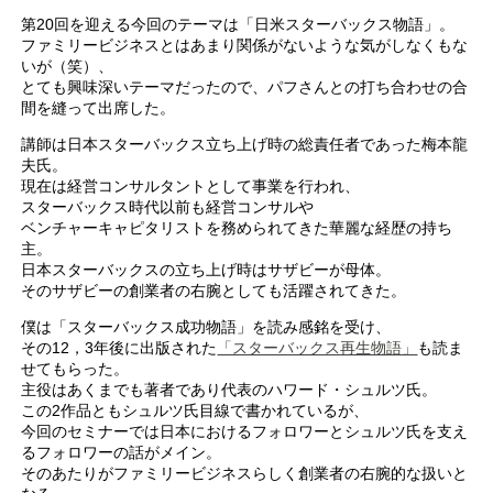
第20回を迎える今回のテーマは「日米スターバックス物語」。
ファミリービジネスとはあまり関係がないような気がしなくもな
いが（笑）、
とても興味深いテーマだったので、パフさんとの打ち合わせの合
間を縫って出席した。
講師は日本スターバックス立ち上げ時の総責任者であった梅本龍
夫氏。
現在は経営コンサルタントとして事業を行われ、
スターバックス時代以前も経営コンサルや
ベンチャーキャピタリストを務められてきた華麗な経歴の持ち
主。
日本スターバックスの立ち上げ時はサザビーが母体。
そのサザビーの創業者の右腕としても活躍されてきた。
僕は「スターバックス成功物語」を読み感銘を受け、
その12，3年後に出版された
「スターバックス再生物語」
も読ま
せてもらった。
主役はあくまでも著者であり代表のハワード・シュルツ氏。
この2作品ともシュルツ氏目線で書かれているが、
今回のセミナーでは日本におけるフォロワーとシュルツ氏を支え
るフォロワーの話がメイン。
そのあたりがファミリービジネスらしく創業者の右腕的な扱いと