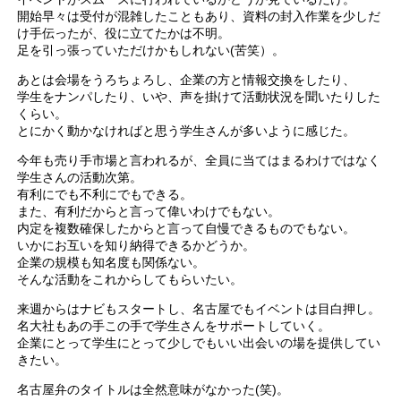
開始早々は受付が混雑したこともあり、資料の封入作業を少しだ
け手伝ったが、役に立てたかは不明。
足を引っ張っていただけかもしれない(苦笑）。
あとは会場をうろちょろし、企業の方と情報交換をしたり、
学生をナンパしたり、いや、声を掛けて活動状況を聞いたりした
くらい。
とにかく動かなければと思う学生さんが多いように感じた。
今年も売り手市場と言われるが、全員に当てはまるわけではなく
学生さんの活動次第。
有利にでも不利にでもできる。
また、有利だからと言って偉いわけでもない。
内定を複数確保したからと言って自慢できるものでもない。
いかにお互いを知り納得できるかどうか。
企業の規模も知名度も関係ない。
そんな活動をこれからしてもらいたい。
来週からはナビもスタートし、名古屋でもイベントは目白押し。
名大社もあの手この手で学生さんをサポートしていく。
企業にとって学生にとって少しでもいい出会いの場を提供してい
きたい。
名古屋弁のタイトルは全然意味がなかった(笑)。