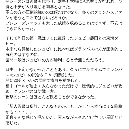
今シーズンは監督も代わり、選手も大幅に入れ替えが行われ、期
待と不安が入り混じる開幕となった。
不安の方が圧倒的強いのは僕だけでなく、多くのグランパスファ
ンが思うところではないだろうか。
プレシーズンマッチも大した成績を収めることはできず、不安は
さらに広がった。
そして昨日の第一戦はＪ１に復帰したジュビロ磐田との東海ダー
ビー。
本来なら昇格したジュビロに比べればグランパスの方が圧倒的に
有利のはずなのに、
世間一般はジュビロの方が勝利すると予測しただろう。
日中、予定がなかったこともあり、久々にフルタイムでグランパ
ス×ジュビロの試合をＴＶで観戦した。
開始20分くらいの展開で惨敗を覚悟した。
相手ゴールが運よく入らなかっただけで、圧倒的にジュビロが攻
め、グランパスは防戦一方。
攻撃のシーンはほとんど観ることができなかった。
「新人監督は所詮、こんなものか。もしかしたら本当にＪ２降格
かも・・・。」
正直そんな感じで見ていた。素人ながらそれだけ危うい展開だと
感じた。