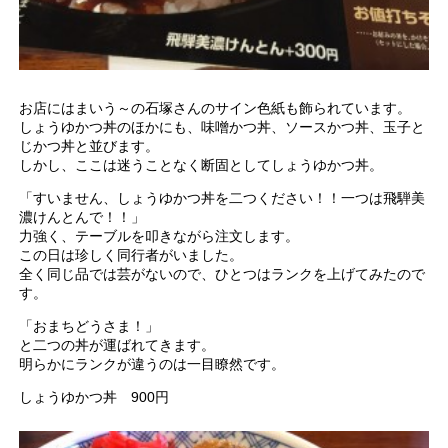
お店にはまいう～の石塚さんのサイン色紙も飾られています。
しょうゆかつ丼のほかにも、味噌かつ丼、ソースかつ丼、玉子と
じかつ丼と並びます。
しかし、ここは迷うことなく断固としてしょうゆかつ丼。
「すいません、しょうゆかつ丼を二つください！！一つは飛騨美
濃けんとんで！！」
力強く、テーブルを叩きながら注文します。
この日は珍しく同行者がいました。
全く同じ品では芸がないので、ひとつはランクを上げてみたので
す。
「おまちどうさま！」
と二つの丼が運ばれてきます。
明らかにランクが違うのは一目瞭然です。
しょうゆかつ丼 900円