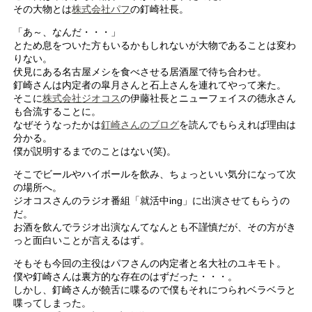
その大物とは
株式会社パフ
の釘崎社長。
「あ～、なんだ・・・」
とため息をついた方もいるかもしれないが大物であることは変わ
りない。
伏見にある名古屋メシを食べさせる居酒屋で待ち合わせ。
釘崎さんは内定者の皐月さんと石上さんを連れてやって来た。
そこに
株式会社ジオコス
の伊藤社長とニューフェイスの徳永さん
も合流することに。
なぜそうなったかは
釘崎さんのブログ
を読んでもらえれば理由は
分かる。
僕が説明するまでのことはない(笑)。
そこでビールやハイボールを飲み、ちょっといい気分になって次
の場所へ。
ジオコスさんのラジオ番組「就活中ing」に出演させてもらうの
だ。
お酒を飲んでラジオ出演なんてなんとも不謹慎だが、その方がき
っと面白いことが言えるはず。
そもそも今回の主役はパフさんの内定者と名大社のユキモト。
僕や釘崎さんは裏方的な存在のはずだった・・・。
しかし、釘崎さんが饒舌に喋るので僕もそれにつられベラベラと
喋ってしまった。