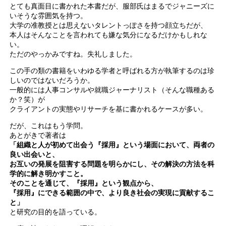
とても真面目に書かれた本書だが、服部氏はまるでジャニーズに
いそうな雰囲気を持つ。
大学の准教授とは思えないタレントっぽさを持つ顔立ちだが、
本人はそんなことを言われても嫌な気分になるだけかもしれな
い。
ただのやっかみですね。失礼しました。
この手の類の書籍をいわゆる学者と呼ばれる方が執筆するのは珍
しいのではないだろうか。
一般的には人事コンサルや就職ジャーナリスト（そんな職種ある
か？笑）が
クライアントの実態やリサーチを基に書かれるケースが多い。
だが、これはもう学問。
あとがきで著者は
「組織と人が初めて出会う『採用』という場面において、両者の
良い出会いと、
お互いの発展を阻害する問題を明らかにし、その解決の方法を科
学的に解き明かすこと。
そのことを通じて、『採用』という観点から、
『採用』にできる範囲の中で、より良き社会の実現に貢献するこ
と」
と研究の目的を語っている。