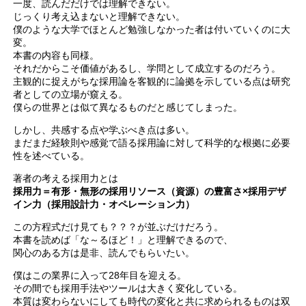
一度、読んだだけでは理解できない。
じっくり考え込まないと理解できない。
僕のような大学でほとんど勉強しなかった者は付いていくのに大
変。
本書の内容も同様。
それだからこそ価値があるし、学問として成立するのだろう。
主観的に捉えがちな採用論を客観的に論拠を示している点は研究
者としての立場が窺える。
僕らの世界とは似て異なるものだと感じてしまった。
しかし、共感する点や学ぶべき点は多い。
まだまだ経験則や感覚で語る採用論に対して科学的な根拠に必要
性を述べている。
著者の考える採用力とは
採用力＝有形・無形の採用リソース（資源）の豊富さ×採用デザ
イン力（採用設計力・オペレーション力）
この方程式だけ見ても？？？が並ぶだけだろう。
本書を読めば「な～るほど！」と理解できるので、
関心のある方は是非、読んでもらいたい。
僕はこの業界に入って28年目を迎える。
その間でも採用手法やツールは大きく変化している。
本質は変わらないにしても時代の変化と共に求められるものは双