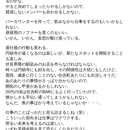
るのかな。
やると決めてしまったらやるしかないので、
賛成しないメンバーも合わせるしかない。
バーカウンターを作って、飲みながら仕事をするのもいいかもし
れない。
昼寝用のソファーを置くのもいい。
いかん、いかん、妄想が駆け巡っている。
退社後の行動も変わる。
円頓寺が遠くなるのは寂しいが、新たなスポットを開拓すること
も楽しみ。
伏見界隈の馴染みのお店を作らなければならない。
時々は円頓寺にも顔を出し、その関係性は大切にもしたけど。
普段、滅多に行くことのない住吉町あたりにも出没しそうだ。
あのあたりの事情がさっぱり分からないので、
開拓のし甲斐があるかもしれない。
20代の頃は住吉町のBARにもよく行っていたので、
懐かしさも手伝い通ってしまうかもしれない。
なんだ、夜の事ばかり考えているじゃないか・・・。
仕事のことばっかだと息も詰まるしね（笑）。
こういった前向きは仕事はワクワクする。
明るい未来を考えるのは楽しい。
いずれ見積金額を見て恐ろしくなるだろうし、