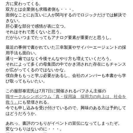
方に変わってくる。
双方とは企業側も求職者側も・・・。
面倒なことにお互いに人が関与するのでロジックだけでは解決で
きない。
肝心要な部分で感情が表に立つ。
それはそれで悪くないと思う。
だがらいつまでたってもアナログ要素が重要だと思うし。
最近の事例で書かれていた三幸製菓やサイバーエージェントの採
用手法も面白い。
通り一遍ではなく今後そんなやり方も増えていくだろう。
それによって多くの母集団の中でかき消された存在にもチャンス
が広がってくるのではないかな。
僕自身ももっと学ぶ必要があるし、会社のメンバーも本書から学
び取ってもらいたい。
この服部泰宏氏は7月7日に開催されるパフさん主催の
職サークルシンポジウム「真・採用論 採用力の向上は、社会を
救う」
にも登壇される。
今でも申し込みを受け付けているので、興味のある方は予約して
はどうだろうか。
あれっ、書評のつもりがイベントの宣伝になってしまったぞ。
変なつもりはないのに・・・。