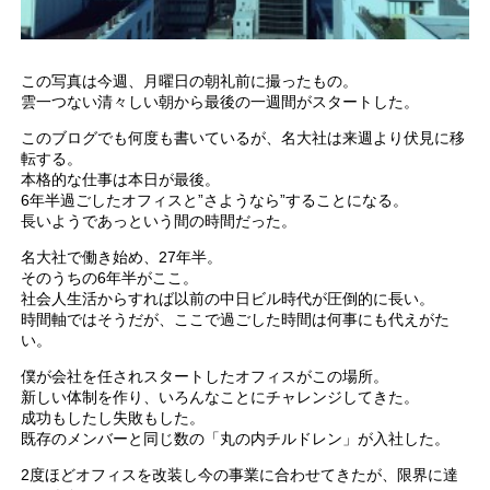
この写真は今週、月曜日の朝礼前に撮ったもの。
雲一つない清々しい朝から最後の一週間がスタートした。
このブログでも何度も書いているが、名大社は来週より伏見に移
転する。
本格的な仕事は本日が最後。
6年半過ごしたオフィスと”さようなら”することになる。
長いようであっという間の時間だった。
名大社で働き始め、27年半。
そのうちの6年半がここ。
社会人生活からすれば以前の中日ビル時代が圧倒的に長い。
時間軸ではそうだが、ここで過ごした時間は何事にも代えがた
い。
僕が会社を任されスタートしたオフィスがこの場所。
新しい体制を作り、いろんなことにチャレンジしてきた。
成功もしたし失敗もした。
既存のメンバーと同じ数の「丸の内チルドレン」が入社した。
2度ほどオフィスを改装し今の事業に合わせてきたが、限界に達