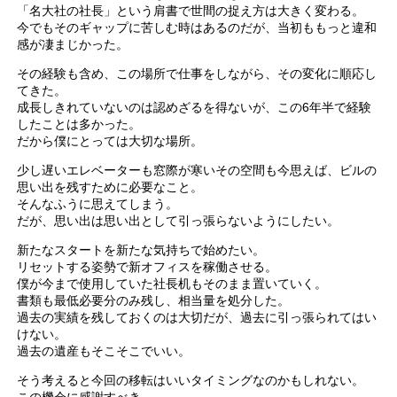
「名大社の社長」という肩書で世間の捉え方は大きく変わる。
今でもそのギャップに苦しむ時はあるのだが、当初ももっと違和
感が凄まじかった。
その経験も含め、この場所で仕事をしながら、その変化に順応し
てきた。
成長しきれていないのは認めざるを得ないが、この6年半で経験
したことは多かった。
だから僕にとっては大切な場所。
少し遅いエレベーターも窓際が寒いその空間も今思えば、ビルの
思い出を残すために必要なこと。
そんなふうに思えてしまう。
だが、思い出は思い出として引っ張らないようにしたい。
新たなスタートを新たな気持ちで始めたい。
リセットする姿勢で新オフィスを稼働させる。
僕が今まで使用していた社長机もそのまま置いていく。
書類も最低必要分のみ残し、相当量を処分した。
過去の実績を残しておくのは大切だが、過去に引っ張られてはい
けない。
過去の遺産もそこそこでいい。
そう考えると今回の移転はいいタイミングなのかもしれない。
この機会に感謝すべき。