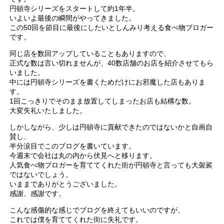
円頓寺シリーズをスタートして約1年半。
いよいよ最後の瞬間がやってきました。
この50回を節目に最後にしたいとしんみり考える食べ物ブロガー
です。
同じ店を数回アップしていることもありますので、
正式な数は言い切れませんが、40数店舗のお店を紹介させてもら
いました。
中には円頓寺シリーズを書くためだけにお邪魔した店もありま
す。
1回こっきりでそのまま放置してしまったお店も結構な数。
大変失礼いたしました。
しかしながら、少しは円頓寺に貢献できたのではないかと自画自
賛し、
半分涙目でこのブログを書いています。
今週末で会社は丸の内から伏見へと移ります。
人気食べ物ブロガーを育ててくれた街が円頓寺と言っても大袈裟
ではないでしょう。
いままでありがとうございました。
感謝、感謝です。
こんな感傷的な感じでブログを終えてもいいのですが、
これでは僕を育ててくれた街に失礼です。