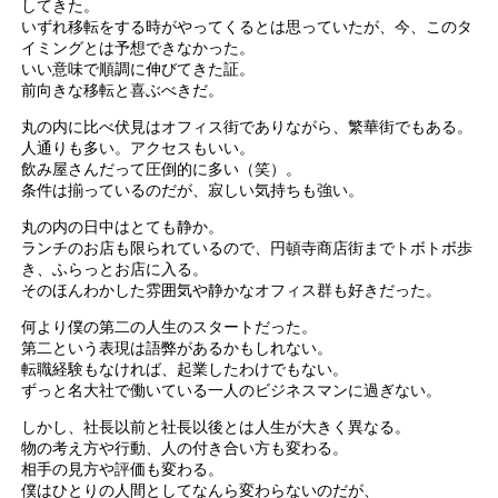
してきた。
いずれ移転をする時がやってくるとは思っていたが、今、このタ
イミングとは予想できなかった。
いい意味で順調に伸びてきた証。
前向きな移転と喜ぶべきだ。
丸の内に比べ伏見はオフィス街でありながら、繁華街でもある。
人通りも多い。アクセスもいい。
飲み屋さんだって圧倒的に多い（笑）。
条件は揃っているのだが、寂しい気持ちも強い。
丸の内の日中はとても静か。
ランチのお店も限られているので、円頓寺商店街までトボトボ歩
き、ふらっとお店に入る。
そのほんわかした雰囲気や静かなオフィス群も好きだった。
何より僕の第二の人生のスタートだった。
第二という表現は語弊があるかもしれない。
転職経験もなければ、起業したわけでもない。
ずっと名大社で働いている一人のビジネスマンに過ぎない。
しかし、社長以前と社長以後とは人生が大きく異なる。
物の考え方や行動、人の付き合い方も変わる。
相手の見方や評価も変わる。
僕はひとりの人間としてなんら変わらないのだが、