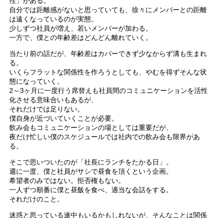
性」がある。
自分では距離感がないと思っていても、徐々にメンバーとの距離
は遠くなっているのが実態。
少しずつ社員が増え、若いメンバーが加わる。
一方で、僕との年齢差はどんどん離れていく。
当たり前の話だが、年齢差はカバーできず少なからず溝も生まれ
る。
いくらフラットな関係性を作ろうとしても、やむを得ずそんな状
態になっていく。
2～3ヶ月に一度行う席替えも社員間のコミュニケーションを活性
化させる意味合いもあるが、
それだけでは足りない。
僕自身が近づいていくことが必要。
飲み会もコミュニケーションの場としては重要だが、
夜だけ忙しい僕のスケジュールでは社内での飲み会も限界があ
る。
そこで思いついたのが「社長にランチをたかる日」。
週に一度、僕と社員がサシで昼食を頂くという企画。
希望者のみではない。拒否権もない。
一人ずつ順番に僕と昼飯を食べ、適当な会話をする。
それだけのこと。
迷惑と思っている連中もいるかもしれないが、そんなことは関係