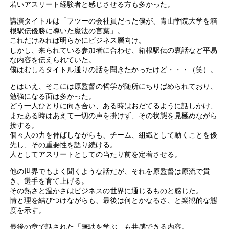
若いアスリート経験者と感じさせる方も多かった。
講演タイトルは「フツーの会社員だった僕が、青山学院大学を箱
根駅伝優勝に導いた魔法の言葉」。
これだけみれば明らかにビジネス層向け。
しかし、来られている参加者に合わせ、箱根駅伝の裏話など平易
な内容を伝えられていた。
僕はむしろタイトル通りの話を聞きたかったけど・・・（笑）。
とはいえ、そこには原監督の哲学が随所にちりばめられており、
勉強になる面は多かった。
どう一人ひとりに向き合い、ある時はおだてるように話しかけ、
またある時はあえて一切の声を掛けず、その状態を見極めながら
接する。
個々人の力を伸ばしながらも、チーム、組織として動くことを優
先し、その重要性を語り続ける。
人としてアスリートとしての当たり前を定着させる。
他の世界でもよく聞くような話だが、それを原監督は原流で貫
き、選手を育て上げる。
その熱さと温かさはビジネスの世界に通じるものと感じた。
情と理を結びつけながらも、最後は何とかなるさ、と楽観的な態
度を示す。
最後の章で話された「無駄を学ぶ」も共感できる内容。