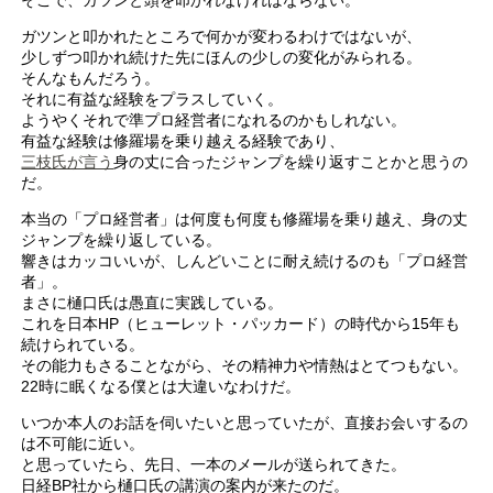
ガツンと叩かれたところで何かが変わるわけではないが、
少しずつ叩かれ続けた先にほんの少しの変化がみられる。
そんなもんだろう。
それに有益な経験をプラスしていく。
ようやくそれで準プロ経営者になれるのかもしれない。
有益な経験は修羅場を乗り越える経験であり、
三枝氏が言う
身の丈に合ったジャンプを繰り返すことかと思うの
だ。
本当の「プロ経営者」は何度も何度も修羅場を乗り越え、身の丈
ジャンプを繰り返している。
響きはカッコいいが、しんどいことに耐え続けるのも「プロ経営
者」。
まさに樋口氏は愚直に実践している。
これを日本HP（ヒューレット・パッカード）の時代から15年も
続けられている。
その能力もさることながら、その精神力や情熱はとてつもない。
22時に眠くなる僕とは大違いなわけだ。
いつか本人のお話を伺いたいと思っていたが、直接お会いするの
は不可能に近い。
と思っていたら、先日、一本のメールが送られてきた。
日経BP社から樋口氏の講演の案内が来たのだ。