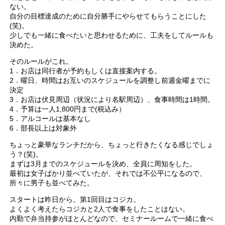
ない。
自分の目標達成のために自分勝手にやらせてもらうことにした
(笑)。
少しでも一緒に食べたいと思わせるために、工夫をしてルールも
決めた。
そのルールがこれ。
1．お店は同行者が予約もしくは直接案内する。
2．曜日、時間はお互いのスケジュールを調整し前週金曜までに
決定
3．お店は伏見周辺（状況により名駅周辺）、食事時間は1時間。
4．予算は一人1,800円まで(税込み）
5．アルコールは基本なし
6．部長以上は対象外
ちょっと豪華なランチだから、ちょっと行きたくなる感じでしょ
う？(笑)。
まずは3月までのスケジュールを決め、全員に周知をした。
最初は女子ばかり並べていたが、それでは不公平になるので、
所々に男子も並べてみた。
スタートは昨日から。第1回目はコジカ。
よくよく考えたらコジカと2人で食事をしたことはない。
内勤で弁当持参がほとんどなので、セミナールームで一緒に食べ