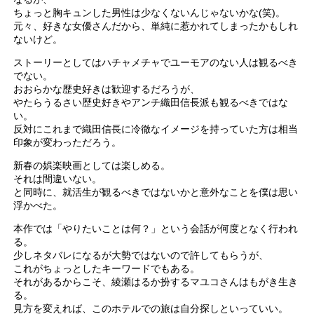
ちょっと胸キュンした男性は少なくないんじゃないかな(笑)。
元々、好きな女優さんだから、単純に惹かれてしまったかもしれ
ないけど。
ストーリーとしてはハチャメチャでユーモアのない人は観るべき
でない。
おおらかな歴史好きは歓迎するだろうが、
やたらうるさい歴史好きやアンチ織田信長派も観るべきではな
い。
反対にこれまで織田信長に冷徹なイメージを持っていた方は相当
印象が変わっただろう。
新春の娯楽映画としては楽しめる。
それは間違いない。
と同時に、就活生が観るべきではないかと意外なことを僕は思い
浮かべた。
本作では「やりたいことは何？」という会話が何度となく行われ
る。
少しネタバレになるが大勢ではないので許してもらうが、
これがちょっとしたキーワードでもある。
それがあるからこそ、綾瀬はるか扮するマユコさんはもがき生き
る。
見方を変えれば、このホテルでの旅は自分探しといっていい。