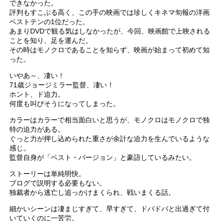
できなかった。
評判もすこぶる高く、この手の映画では珍しくキネマ旬報の洋画
ベストテンの1位だった。
あまりDVDで観る気はしなかったが、今回、映画館で上映される
ことを知り、足を運んだ。
その時はモノクロであることを知らず、映画が始まって初めて知
った。
いやあ～、凄い！
71歳ジョージミラー監督、凄い！
ホント、ド迫力。
何度も叫びそうになってしまった。
カラーはカラーで相当面白いと思うが、モノクロはモノクロで独
特の迫力がある。
ぐっと力が押し込められた重さが余計な迫力を生んでいるような
感じ。
監督自身が「ベスト・バージョン」と豪語しているみたい。
ストーリーは単純明快。
ブログで説明する必要もない。
独裁者から逃亡し追っかけまくられ、戦いまくる話。
細かいシーンは凄まじすぎて、早すぎて、ドバドバと出過ぎて付
いていくのに一苦労。