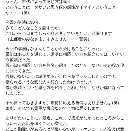
う～ん、世代によって感じ方は違う。
ということは、ダサいと思う僕の感性がイマイチということ
か・・・(笑)。
今回の講演は90分。
さて、どんなことを話すのか。
これから当日までしっかりと考えていきたい。頑張ります！
（主催者のみなさま、すみません・・・苦笑）
今回の講演はひょんなことから受けることになった。
最初はある方を通して、講演に相応しい方を紹介してほしいとい
う依頼だった。
僕が知る相応しい方を何名か紹介したのだが、なぜかその役が僕
に回ってきた。
誤解がないように説明するが、自らをプッシュしたわけでも、
断られるような変な人を紹介したわけではない。
僕が素晴らしいと思う方を紹介したわけだが、なぜか僕になって
しまった。
予め言っておきますが、期待に応える自信はありませんよ(笑)。
まあ、それでも貴重な機会なので全力は尽くします。
ありがたいことに、最近、これまで接点がなかったところからこ
ういったお話を頂くことが増えた。
どこか勘違いがあるのは間違いないが、スケジュールが合えば受