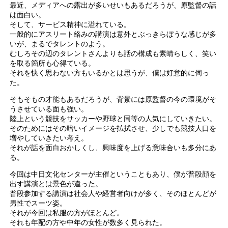
最近、メディアへの露出が多いせいもあるだろうが、原監督の話
は面白い。
そして、サービス精神に溢れている。
一般的にアスリート絡みの講演は意外とぶっきらぼうな感じが多
いが、まるでタレントのよう。
むしろその辺のタレントさんよりも話の構成も素晴らしく、笑い
を取る箇所も心得ている。
それを快く思わない方もいるかとは思うが、僕は好意的に伺っ
た。
そもそもの才能もあるだろうが、背景には原監督の今の環境がそ
うさせている面も強い。
陸上という競技をサッカーや野球と同等の人気にしていきたい。
そのためにはその暗いイメージを払拭させ、少しでも競技人口を
増やしていきたい考え。
それが話を面白おかしくし、興味度を上げる意味合いも多分にあ
る。
今回は中日文化センターが主催ということもあり、僕が普段顔を
出す講演とは景色が違った。
普段参加する講演は社会人や経営者向けが多く、そのほとんどが
男性でスーツ姿。
それが今回は私服の方がほとんど。
それも年配の方や中年の女性が数多く見られた。