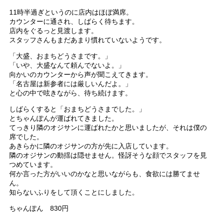
11時半過ぎというのに店内はほぼ満席。
カウンターに通され、しばらく待ちます。
店内をぐるっと見渡します。
スタッフさんもまだあまり慣れていないようです。
「大盛、おまちどうさまです。」
「いや、大盛なんて頼んでないよ。」
向かいのカウンターから声が聞こえてきます。
「名古屋は新参者には厳しいんだよ。」
と心の中で呟きながら、待ち続けます。
しばらくすると「おまちどうさまでした。」
とちゃんぽんが運ばれてきました。
てっきり隣のオジサンに運ばれたかと思いましたが、それは僕の
席でした。
あきらかに隣のオジサンの方が先に入店しています。
隣のオジサンの動揺は隠せません。怪訝そうな顔でスタッフを見
つめています。
何か言った方がいいのかなと思いながらも、食欲には勝てませ
ん。
知らないふりをして頂くことにしました。
ちゃんぽん 830円