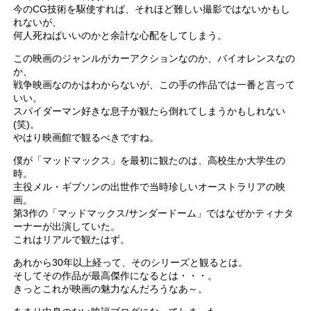
今のCG技術を駆使すれば、それほど難しい撮影ではないかもし
れないが、
何人死ねばいいのかと余計な心配をしてしまう。
この映画のジャンルがカーアクションなのか、バイオレンスなの
か、
戦争映画なのかはわからないが、この手の作品では一番と言って
いい。
スパイダーマン好きな息子が観たら倒れてしまうかもしれない
(笑)。
やはり映画館で観るべきですね。
僕が「マッドマックス」を最初に観たのは、高校生か大学生の
時。
主役メル・ギブソンの出世作で当時珍しいオーストラリアの映
画。
第3作の「マッドマックス/サンダードーム」ではなぜかティナタ
ーナーが出演していた。
これはリアルで観たはず。
あれから30年以上経って、そのシリーズと観るとは。
そしてその作品が最高傑作になるとは・・・。
きっとこれが映画の魅力なんだろうなあ～。