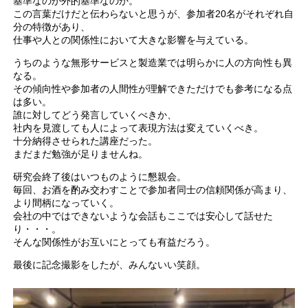
基準なのか外的基準なのか。
この言葉だけだと伝わらないと思うが、参加者20名がそれぞれ自
分の特徴があり、
仕事や人との関係性において大きな影響を与えている。
うちのような無形サービスと製造業では明らかに人の方向性も異
なる。
その傾向性や参加者の人間性が理解できただけでも参考になる点
は多い。
誰に対してどう発言していくべきか、
社内を見渡しても人によって表現方法は変えていくべき。
十分納得させられた講座だった。
まだまだ勉強が足りませんね。
研究会終了後はいつものように懇親会。
毎回、お酒を酌み交わすことで参加者同士の信頼関係が高まり、
より間柄になっていく。
会社の中ではできないような会話もここでは安心して話せた
り・・・。
そんな関係性がお互いにとっても有益だろう。
最後に記念撮影をしたが、みんないい笑顔。