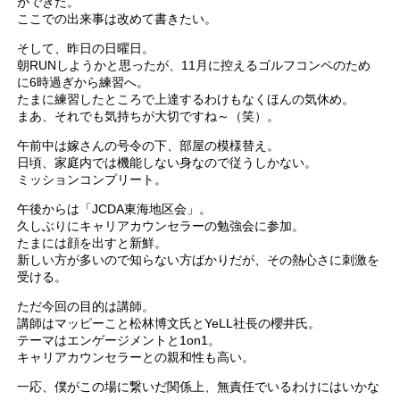
ができた。
ここでの出来事は改めて書きたい。
そして、昨日の日曜日。
朝RUNしようかと思ったが、11月に控えるゴルフコンペのため
に6時過ぎから練習へ。
たまに練習したところで上達するわけもなくほんの気休め。
まあ、それでも気持ちが大切ですね～（笑）。
午前中は嫁さんの号令の下、部屋の模様替え。
日頃、家庭内では機能しない身なので従うしかない。
ミッションコンプリート。
午後からは「JCDA東海地区会」。
久しぶりにキャリアカウンセラーの勉強会に参加。
たまには顔を出すと新鮮。
新しい方が多いので知らない方ばかりだが、その熱心さに刺激を
受ける。
ただ今回の目的は講師。
講師はマッピーこと松林博文氏とYeLL社長の櫻井氏。
テーマはエンゲージメントと1on1。
キャリアカウンセラーとの親和性も高い。
一応、僕がこの場に繋いだ関係上、無責任でいるわけにはいかな