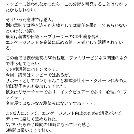
マッピーに誘われなかったら、この分野を研究することはなかっ
たかもしれない。
そういった意味では恩人。
別の意味では巻き込んだ人物としては責任を果たしてもらわない
といけない(笑)。
最近は著書や日経トップリーダーのCD出演を含め、
エンゲージメントを企業に広める第一人者として活躍されてい
る。
この会では僕が最初の30分程度、ファミリービジネス関連のネタ
で喋らせてもらい、
その後講師にバトンタッチ。
今回、講師はマッピーではあるが、
サポートとしてワンちゃんこと株式会社イー・クオーレ代表の犬
飼江梨子さんも参加してくれた。
彼女はリサーチャーであり、インタビュアーであり、心理プロフ
ァイラ―。
名古屋ではなかなか馴染みはないですね・・・。
この2人によって、エンゲージメント向上のための講座がスピー
ディーに楽しく進められた。
気づいたら終了時間の18時になっていた感じ。
5時間は長いようで短い。