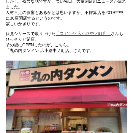
しかし、残念な話ですが、つい先日、大量閉店のニュースが流れ
ました。
人材不足の影響もあるかとは思いますが、不採算店を2019年中
に36店閉店するというのです。
寂しいかぎりです。
伏見シリーズで取り上げた
「スガキヤ 広小路中ノ町店」
さんも
ひっそりと閉店。
その後にOPENしたのが、こちら。
「丸の内タンメン 広小路中ノ町店」さんです。