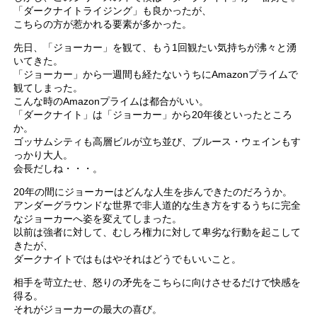
「ダークナイトライジング」も良かったが、
こちらの方が惹かれる要素が多かった。
先日、「ジョーカー」を観て、もう1回観たい気持ちが沸々と湧
いてきた。
「ジョーカー」から一週間も経たないうちにAmazonプライムで
観てしまった。
こんな時のAmazonプライムは都合がいい。
「ダークナイト」は「ジョーカー」から20年後といったところ
か。
ゴッサムシティも高層ビルが立ち並び、ブルース・ウェインもす
っかり大人。
会長だしね・・・。
20年の間にジョーカーはどんな人生を歩んできたのだろうか。
アンダーグラウンドな世界で非人道的な生き方をするうちに完全
なジョーカーへ姿を変えてしまった。
以前は強者に対して、むしろ権力に対して卑劣な行動を起こして
きたが、
ダークナイトではもはやそれはどうでもいいこと。
相手を苛立たせ、怒りの矛先をこちらに向けさせるだけで快感を
得る。
それがジョーカーの最大の喜び。