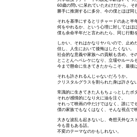
60歳の問いに呆れていたわけだから、そ
勝手に推測するに多分、今の僕とほぼ同
それを基準にするとリチャードのあと半
何をやれるか、という心理に対してはほ
僕も余命半年だと言われたら、同じ行動
しかい、それはかなりヤバいので、止め
但し、人生において後悔はしたくない。
社会的な意義や家族への貢献も含め、そ
とことんヘベレケになり、立場やルール
今まで懸命に生きてきたからこそ、最後
それも許されるんじゃないだろうか。
クリスタルグラスを割られた身は許さな
常識的に生きてきた人もちょっとしたボ
それが感情的になり火に油を注ぐ。
それって映画の中だけではなく、誰にで
僕の家族でもなくはなく、そんな視点で
大きな波乱も起きないし、奇想天外なス
今も昔もある話。
不変のテーマなのかもしれない。