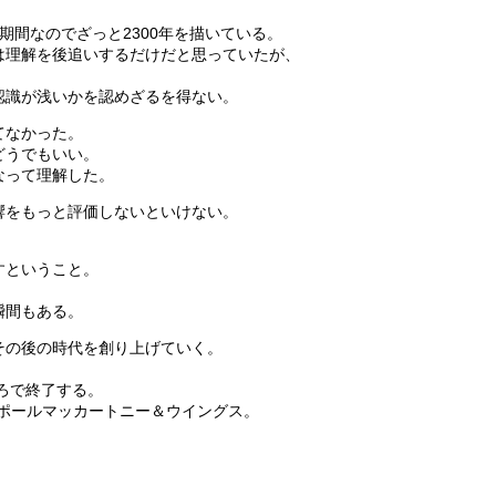
期間なのでざっと2300年を描いている。
は理解を後追いするだけだと思っていたが、
認識が浅いかを認めざるを得ない。
てなかった。
どうでもいい。
なって理解した。
響をもっと評価しないといけない。
。
すということ。
、
瞬間もある。
その後の時代を創り上げていく。
ころで終了する。
cがポールマッカートニー＆ウイングス。