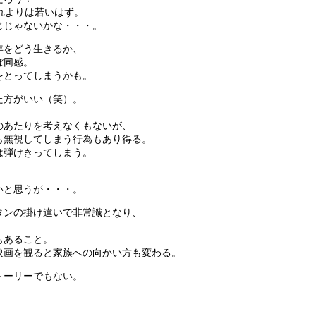
れよりは若いはず。
じじゃないかな・・・。
年をどう生きるか、
ぼ同感。
をとってしまうかも。
た方がいい（笑）。
のあたりを考えなくもないが、
も無視してしまう行為もあり得る。
は弾けきってしまう。
いと思うが・・・。
タンの掛け違いで非常識となり、
もあること。
映画を観ると家族への向かい方も変わる。
トーリーでもない。