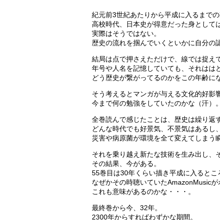
紀元前3世紀あたりから平成に入るまでの
高校時代、日本史が得意だった身として
実際はそうではない。
歴史の流れを掴んでいくといかに自分の
結局は点で押さえただけで、線では捉え
年号や人名を記憶していても、それはは
どう歴史が繋がってるのかをこの年齢に
そう考えるとマンガが与える文化的好影
今まで何の勉強をしていたのかな（汗）
全巻読んで感じたことは、歴史は繰り返
どんな時代でも好景気、不景気はあるし
災害や病原菌が環境を全て変えてしまう
それを乗り越え新たな技術を生み出し、
その結果、今がある。
55巻目は30年くらい描き平成に入ると
なぜかその時聴いていたAmazonMusi
これも意味があるのかな・・・。
最終巻から今、32年。
2300年からすればわずかな期間。