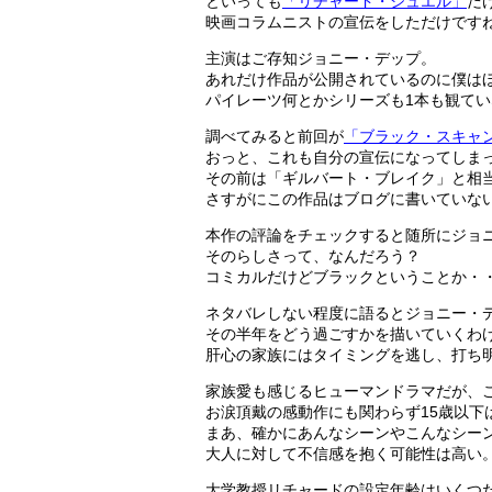
といっても
「リチャード・ジュエル」
だ
映画コラムニストの宣伝をしただけです
主演はご存知ジョニー・デップ。
あれだけ作品が公開されているのに僕は
パイレーツ何とかシリーズも1本も観てい
調べてみると前回が
「ブラック・スキャ
おっと、これも自分の宣伝になってしま
その前は「ギルバート・ブレイク」と相
さすがにこの作品はブログに書いていな
本作の評論をチェックすると随所にジョ
そのらしさって、なんだろう？
コミカルだけどブラックということか・
ネタバレしない程度に語るとジョニー・
その半年をどう過ごすかを描いていくわ
肝心の家族にはタイミングを逃し、打ち
家族愛も感じるヒューマンドラマだが、こ
お涙頂戴の感動作にも関わらず15歳以下
まあ、確かにあんなシーンやこんなシー
大人に対して不信感を抱く可能性は高い
大学教授リチャードの設定年齢はいくつ