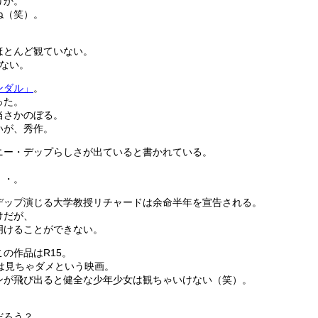
けか。
ね（笑）。
ほとんど観ていない。
ない。
ンダル」
。
った。
当さかのぼる。
いが、秀作。
ニー・デップらしさが出ていると書かれている。
・・。
デップ演じる大学教授リチャードは余命半年を宣告される。
けだが、
明けることができない。
の作品はR15。
は見ちゃダメという映画。
ンが飛び出ると健全な少年少女は観ちゃいけない（笑）。
。
だろう？