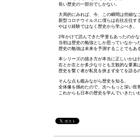
長い歴史の一部分でしかない。
大局的にみれば、今、この瞬間は些細な
新型コロナウイルスに僕らは右往左往す
やはり経験ではなく歴史から学ぶべき。
2年かけて読んできた甲斐もあったのかな
当初は歴史の勉強としか思っていなかっ
歴史の勉強は未来を予測することでもあ
本シリーズの描き方が本当に正しいかは
右とか左とか多少なりとも主観的な要素
歴史を繋ぐ者が私見を挟まず全てを語る
そんな点も鑑みながら歴史を知る。
全体像を掴めたので、次へもっと深い世
これからも日本の歴史を学んでいきたい