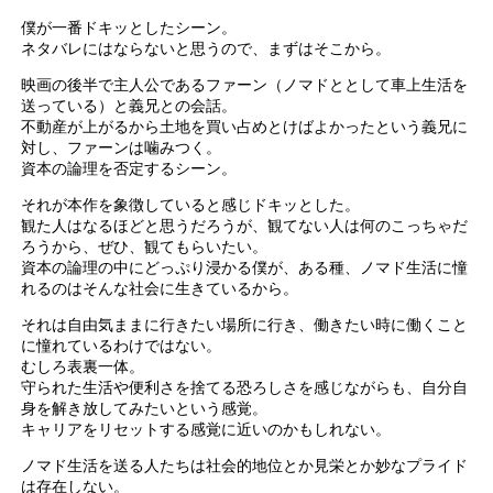
僕が一番ドキッとしたシーン。
ネタバレにはならないと思うので、まずはそこから。
映画の後半で主人公であるファーン（ノマドととして車上生活を
送っている）と義兄との会話。
不動産が上がるから土地を買い占めとけばよかったという義兄に
対し、ファーンは噛みつく。
資本の論理を否定するシーン。
それが本作を象徴していると感じドキッとした。
観た人はなるほどと思うだろうが、観てない人は何のこっちゃだ
ろうから、ぜひ、観てもらいたい。
資本の論理の中にどっぷり浸かる僕が、ある種、ノマド生活に憧
れるのはそんな社会に生きているから。
それは自由気ままに行きたい場所に行き、働きたい時に働くこと
に憧れているわけではない。
むしろ表裏一体。
守られた生活や便利さを捨てる恐ろしさを感じながらも、自分自
身を解き放してみたいという感覚。
キャリアをリセットする感覚に近いのかもしれない。
ノマド生活を送る人たちは社会的地位とか見栄とか妙なプライド
は存在しない。