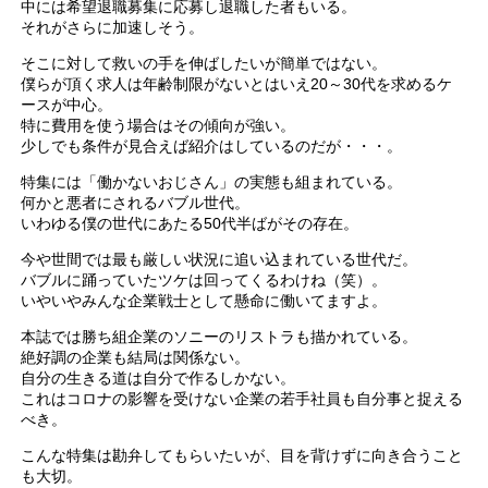
中には希望退職募集に応募し退職した者もいる。
それがさらに加速しそう。
そこに対して救いの手を伸ばしたいが簡単ではない。
僕らが頂く求人は年齢制限がないとはいえ20～30代を求めるケ
ースが中心。
特に費用を使う場合はその傾向が強い。
少しでも条件が見合えば紹介はしているのだが・・・。
特集には「働かないおじさん」の実態も組まれている。
何かと悪者にされるバブル世代。
いわゆる僕の世代にあたる50代半ばがその存在。
今や世間では最も厳しい状況に追い込まれている世代だ。
バブルに踊っていたツケは回ってくるわけね（笑）。
いやいやみんな企業戦士として懸命に働いてますよ。
本誌では勝ち組企業のソニーのリストラも描かれている。
絶好調の企業も結局は関係ない。
自分の生きる道は自分で作るしかない。
これはコロナの影響を受けない企業の若手社員も自分事と捉える
べき。
こんな特集は勘弁してもらいたいが、目を背けずに向き合うこと
も大切。