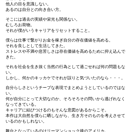
他人の目を意識しない。
あるのは自分との向き合い方。
そこには過去の実績や栄光も関係ない。
むしろお荷物。
それが僕がいうキャリアをリセットすること。
僕らは仕事で繋がりお金を稼ぎ自分の存在価値を高める。
それを良しとして生活してきた。
ストレスや不満や息苦しさは存在価値を高めるために抑え込んで
きた。
それを社会を生き抜く当然の行為として過ごせれば何の問題もな
い。
しかし、何かのキッカケでそれが誤りと気づいたのなら・・・。
自分らしさというチープな表現でまとめようとしているのではな
い。
何が自分にとって大切なのか、そろそろその問いから逃げれなく
なってきている。
キャリアに結びつけるのもそんな意図があるからこそ。
本作は大自然を僕らに晒しながら、生き方そのものを考えさせて
いるのかもしれない。
舞台となっているのはリーマンショック後のアメリカ。