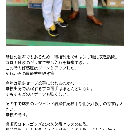
母校の後輩でもあるため、職権乱用でキャンプ地に表敬訪問。
コロナ騒ぎのギリ前で差し入れを持参できた。
この時も好感度はグーンとアップした。
それからの最優秀中継ぎ賞。
今年は最多セーブ投手になれるのかな・・・。
母校出身で活躍するプロ選手はほとんどいない。
そもそもどのスポーツも強くない。
その中で球界のレジェンド岩瀬仁紀投手や祖父江投手の存在は大
きい。
母校の誇り。
岩瀬氏はドラゴンズの永久欠番クラスの伝説。
祖父江投手にもドラゴンズの歴史にも名を残してもらいたい。