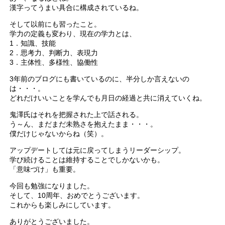
漢字ってうまい具合に構成されているね。
そして以前にも習ったこと。
学力の定義も変わり、現在の学力とは、
1．知識、技能
2．思考力、判断力、表現力
3．主体性、多様性、協働性
3年前のブログにも書いているのに、半分しか言えないの
は・・・。
どれだけいいことを学んでも月日の経過と共に消えていくね。
鬼澤氏はそれを把握された上で話される。
う～ん、まだまだ未熟さを抱えたまま・・・。
僕だけじゃないからね（笑）。
アップデートしては元に戻ってしまうリーダーシップ。
学び続けることは維持することでしかないかも。
「意味づけ」も重要。
今回も勉強になりました。
そして、10周年、おめでとうございます。
これからも楽しみにしています。
ありがとうございました。