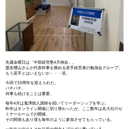
先週金曜日は「中部経営塾4月例会」。
盟友櫻山さんが代表幹事を務める若手経営者の勉強会グループ。
もう若手とはいえないか・・・笑。
今回で10周年を迎えられた。
パチパチ。
何事も続けることは重要。
毎年4月は鬼澤慎人講師を招いてリーダーシップを学ぶ。
昨年はオンライン開催に切り替わったが、ここ数年は名大社のセ
ミナールームでの開催。
その関係もあり僕も毎年のように参加させてもらっている。
一昨年の例会
もそれ以前の例会もブログに書いている。