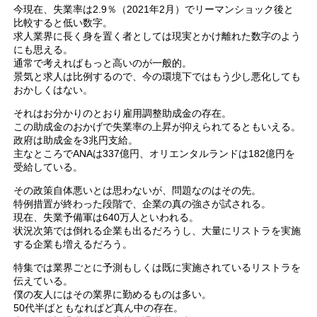
今現在、失業率は2.9％（2021年2月）でリーマンショック後と
比較すると低い数字。
求人業界に長く身を置く者としては現実とかけ離れた数字のよう
にも思える。
通常で考えればもっと高いのが一般的。
景気と求人は比例するので、今の環境下ではもう少し悪化しても
おかしくはない。
それはお分かりのとおり雇用調整助成金の存在。
この助成金のおかげで失業率の上昇が抑えられてるともいえる。
政府は助成金を3兆円支給。
主なところでANAは337億円、オリエンタルランドは182億円を
受給している。
その政策自体悪いとは思わないが、問題なのはその先。
特例措置が終わった段階で、企業の真の強さが試される。
現在、失業予備軍は640万人といわれる。
状況次第では倒れる企業も出るだろうし、大量にリストラを実施
する企業も増えるだろう。
特集では業界ごとに予測もしくは既に実施されているリストラを
伝えている。
僕の友人にはその業界に勤めるものは多い。
50代半ばともなればど真ん中の存在。