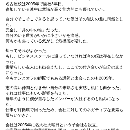
名古屋校は2005年で開校3年目。
参加している連中は意識が高く能力的にも優れていた。
自分でそこそこできると思っていた僕はその能力の差に愕然とし
た。
完全に「井の中の蛙」だった。
自分のいる世界がいかに小さいかを痛感。
何もかも劣っている気がして危機感が増した。
却ってそれがよかった。
もし、ビジネススクールに通っていなければ今の僕は存在しなか
った。
素晴らしい友人にも出会えたし、ここでの付き合いが自分の支え
になった。
今もオンとオフの師匠でもある講師と出会ったのも2005年。
志の高い仲間と付き合い自分の未熟さを実感し机にも向かった。
それは仕事にもいい影響を与えた。
毎年のように僕が選考したメンバーが入社するのも励みになっ
た。
仕事が好循環で回ったため、会社に対してのネガティブな要素も
薄らいできた。
会社は2005年に名大社火曜日という子会社を設立。