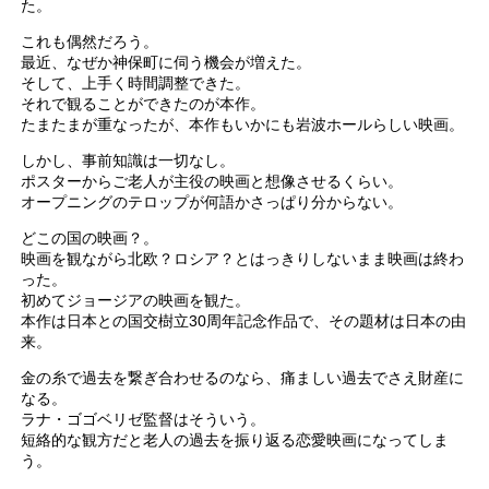
た。
これも偶然だろう。
最近、なぜか神保町に伺う機会が増えた。
そして、上手く時間調整できた。
それで観ることができたのが本作。
たまたまが重なったが、本作もいかにも岩波ホールらしい映画。
しかし、事前知識は一切なし。
ポスターからご老人が主役の映画と想像させるくらい。
オープニングのテロップが何語かさっぱり分からない。
どこの国の映画？。
映画を観ながら北欧？ロシア？とはっきりしないまま映画は終わ
った。
初めてジョージアの映画を観た。
本作は日本との国交樹立30周年記念作品で、その題材は日本の由
来。
金の糸で過去を繋ぎ合わせるのなら、痛ましい過去でさえ財産に
なる。
ラナ・ゴゴベリゼ監督はそういう。
短絡的な観方だと老人の過去を振り返る恋愛映画になってしま
う。