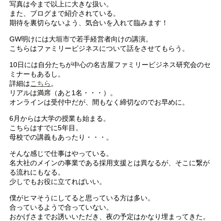
写真は今まで以上に大きな扱い。
また、ブログまで紹介されている。
期待を裏切らないよう、気合いを入れて臨みます！
GW明けには大垣市で若手経営者向けの講演。
こちらはファミリービジネスについて話をさせてもらう。
10日には自分たちが中心の名古屋ファミリービジネス研究会のセ
ミナーもあるし。
詳細は
こちら
。
リアルは満席（あと1名・・・）。
オンラインは受付中だが、間もなく締切なのでお早めに。
6月からは大学の授業も始まる。
こちらはすでに5年目。
母校での講義もあったり・・・。
そんな感じで仕事はやっている。
名大社のメインの事業である採用支援とは異なるが、そこに繋が
る流れにもなる。
少しでもお役に立てればいい。
僕がヒマそうにしてると思っている方は多い。
合っているようで合っていない。
おかげさまでお誘いいただき、夜の予定はかなり埋まってきた。