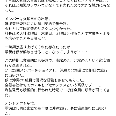
非常勤の女性の営業部隊で転職フェアなど自社メディアを販売。
それほど知識やノウハウがなくても売れたので大きな戦力にもな
った。
メンバーは火曜日のみ出勤。
ほぼ業務委託に近い雇用契約で歩合制。
会社として固定費のリスクは少なかった。
社長は名大社水曜日、木曜日、金曜日と作ることで営業チャネル
を増やすことを目論んだ。
一時期は盛り上げてくれた存在だったが、
最後は僕が解散させることになってしまうが・・・。
この時期は業績的にも好調で、南端の会、北端の会という慰安旅
行が企画された。
1年に2回メンバーをチョイスし、沖縄と北海道に3泊4日の旅行
に出掛けた。
僕は沖縄の1組目で贅沢な経験もさせてもらった。
全額会社持ちでホテルもブセナテラスという高級リゾート。
利益還元も積極的に行われた時期で、ほぼ全員に順番が回ってき
た。
オンもオフも多忙。
罪滅ぼし的に家族で毎年夏に沖縄旅行、冬に温泉旅行に出掛け
た。