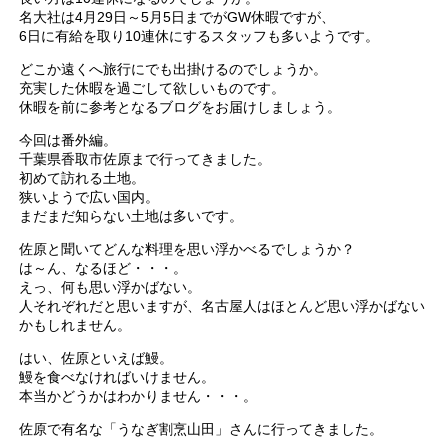
名大社は4月29日～5月5日までがGW休暇ですが、
6日に有給を取り10連休にするスタッフも多いようです。
どこか遠くへ旅行にでも出掛けるのでしょうか。
充実した休暇を過ごして欲しいものです。
休暇を前に参考となるブログをお届けしましょう。
今回は番外編。
千葉県香取市佐原まで行ってきました。
初めて訪れる土地。
狭いようで広い国内。
まだまだ知らない土地は多いです。
佐原と聞いてどんな料理を思い浮かべるでしょうか？
は～ん、なるほど・・・。
えっ、何も思い浮かばない。
人それぞれだと思いますが、名古屋人はほとんど思い浮かばない
かもしれません。
はい、佐原といえば鰻。
鰻を食べなければいけません。
本当かどうかはわかりません・・・。
佐原で有名な「うなぎ割烹山田」さんに行ってきました。