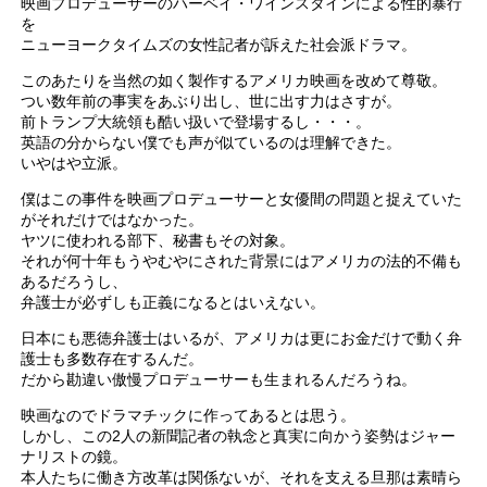
映画プロデューサーのハーベイ・ワインスタインによる性的暴行
を
ニューヨークタイムズの女性記者が訴えた社会派ドラマ。
このあたりを当然の如く製作するアメリカ映画を改めて尊敬。
つい数年前の事実をあぶり出し、世に出す力はさすが。
前トランプ大統領も酷い扱いで登場するし・・・。
英語の分からない僕でも声が似ているのは理解できた。
いやはや立派。
僕はこの事件を映画プロデューサーと女優間の問題と捉えていた
がそれだけではなかった。
ヤツに使われる部下、秘書もその対象。
それが何十年もうやむやにされた背景にはアメリカの法的不備も
あるだろうし、
弁護士が必ずしも正義になるとはいえない。
日本にも悪徳弁護士はいるが、アメリカは更にお金だけで動く弁
護士も多数存在するんだ。
だから勘違い傲慢プロデューサーも生まれるんだろうね。
映画なのでドラマチックに作ってあるとは思う。
しかし、この2人の新聞記者の執念と真実に向かう姿勢はジャー
ナリストの鏡。
本人たちに働き方改革は関係ないが、それを支える旦那は素晴ら