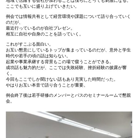
地域で活躍する会社が加わることは僕らにとっても刺激になる。
ここでも互いに盛り上げていきたい。
例会では情報共有として経営環境や課題について語り合っていく
のだが、
最近行っているのが自社プレゼン。
相互に自社や自身のことを語っていく。
これがすこぶる面白い。
お互い懇意にしているトップが集まっているのだが、意外と学生
時代や若手の頃の話は知らない。
起業や事業承継する背景もこの場で窺うことができる。
成功話も魅力的だが、ここでは失敗経験、挫折経験の披露が響
く。
今回もここでしか聞けない話もあり充実した時間だった。
やはりお互い本音で語り合うことが重要。
例会終了後は若手研修のメンバーとパスのセミナールームで懇親
会。