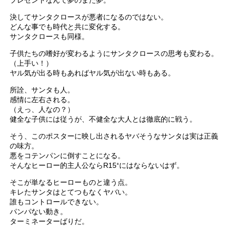
プレゼントなんて夢のまた夢。
決してサンタクロースが悪者になるのではない。
どんな事でも時代と共に変化する。
サンタクロースも同様。
子供たちの嗜好が変わるようにサンタクロースの思考も変わる。
（上手い！）
ヤル気が出る時もあればヤル気が出ない時もある。
所詮、サンタも人。
感情に左右される。
（えっ、人なの？）
健全な子供には従うが、不健全な大人とは徹底的に戦う。
そう、このポスターに映し出されるヤバそうなサンタは実は正義
の味方。
悪をコテンパンに倒すことになる。
そんなヒーロー的主人公ならR15⁺にはならないはず。
そこが単なるヒーローものと違う点。
キレたサンタはとてつもなくヤバい。
誰もコントロールできない。
パンパない動き。
ターミネーターばりだ。