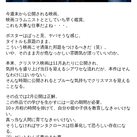
今週末から公開される映画。
映画コラムニストととしていち早く鑑賞。
これも大事な仕事だよね・・・。
ポスターはぱっと見、ヤバそうな感じ。
タイトルも原題のまま。
こういう映画こそ洒落た邦題をつけるべきだ（笑）。
いや、そのまま方が危なっかしい雰囲気が漂っていいのか。
本来、クリスマス映画は11月あたりに公開され、
気持ちを盛り上げ当日を迎えるシアワセな流れだが、本作はそん
なわけにはいかない。
そんな時期に公開されるとブルーな気持ちでクリスマスを迎える
ことなる。
その点では2月公開は正解。
この作品での学びを生かすには一定の期間が必要。
10ヶ月程の時間を掛けて、自分や親や子供を教育しなきゃいけな
い。
真っ当な人間に育てなきゃいけない。
そうしなければサンタクロースは狂暴化して恐ろしい存在にな
る。