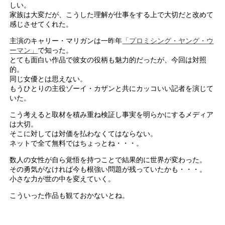
しい。
家族は大変だが、こうした理解が仕事をする上で大切だと改めて
感じさせてくれた。
主演のキャリー・マリガンは一昨年
「プロミシング・ヤング・ウ
ーマン」
で知った。
とても面白い作品で彼女の役柄も魅力的だったが、今回は対照
的。
同じ女優とは思えない。
もうひとりの主役ゾーイ・カザンと共にカッコいい記者を演じて
いた。
こう考えると取材を積み重ね検証し事実を明らかにするメディア
は大切。
そこに対しては対価を払わなくてはならない。
ネットで全て無料ではちょっとね・・・。
数人の女性が自ら覚悟を持つことで結果的に世界が変わった。
その勇気がなければ今も根強い問題が残っていたかも・・・。
小さな力が世の中を変えていく。
こういった作品も観ておかないとね。