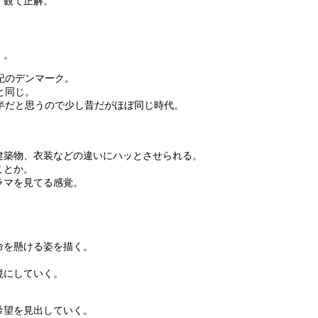
、観て正解。
。
）。
紀のデンマーク。
と同じ。
半だと思うので少し昔だがほぼ同じ時代。
建築物、衣装などの違いにハッとさせられる。
ことか。
ラマを見てる感覚。
命を懸ける姿を描く。
、
境にしていく。
希望を見出していく。