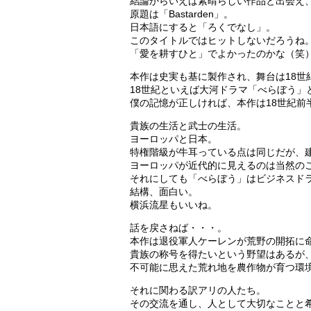
結論からいえば素晴らしい作品と出会え
原題は「Bastarden」。
日本語にすると「ろくでなし」。
このタイトルではヒットしないだろうね
「愛を耕すひと」でよかったのかな（笑
本作は史実も基に製作され、舞台は18世
18世紀といえば大河ドラマ「べらぼう」
僕の記憶が正しければ、本作は18世紀前
貴族の生活と武士の生活。
ヨーロッパと日本。
特権階級が牛耳っている点は同じだが、
ヨーロッパが近代的に見えるのは当然の
それにしても「べらぼう」はビジネスド
結構、面白い。
横浜流星もいいね。
話を戻さねば・・・。
本作は退役軍人ケーレンが荒野の開拓に
貴族の称号を得たいという野望はあるが
不可能に思えた荒れ地を農作物が育つ環
それに関わる訳アリの人たち。
その交流を通し、人として大切なことと