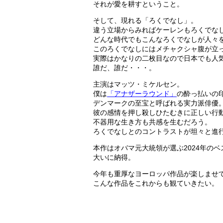
それが愛を耕すということ。
そして、現れる「ろくでなし」。
違う立場からみればケーレンもろくでな
どんな時代でもこんなろくでなしが人々
このろくでなしにはメチャクシャ腹が立
実際はかなりの二枚目なので日本でも人
誰だ、誰だ・・・。
主演はマッツ・ミケルセン。
僕は
「アナザーラウンド」
の酔っ払いの
デンマークの至宝と呼ばれる実力派俳優
彼の感情を押し殺しひたむきに正しい行
不器用な生き方も共感を生むだろう。
ろくでなしとのコントラストが坦々と進
本作はオバマ元大統領が選ぶ2024年のベ
大いに納得。
今年も重厚なヨーロッパ作品が楽しませ
こんな作品をこれからも観ていきたい。