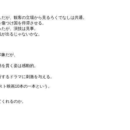
しだが、観客の立場から見るろくでなしは共通。
を傷つけ国を停滞させる。
ったが、演技は見事。
気が出るじゃないかな。
印象だが、
。
動を貫く姿は感動的。
行するドラマに刺激を与える。
スト映画10本の一本という。
てくれるのか。