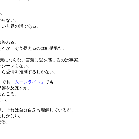
か、
からない。
たい世界の話である。
は終わる。
あるが、そう捉えるのは結構酷だ。
言葉にならない言葉に愛を感じるのは事実。
ぐシーンもない。
から愛情を推測するしかない。
」
でも
「ムーンライト」
でも
影響を及ぼすか、
るところ。
ない。
際、それは自分自身も理解しているが、
るしかない。
せる。