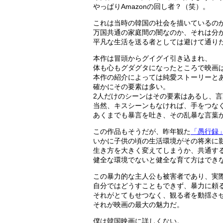
やっぱりAmazonの回し者？（笑）。
これは当時の韓国の社会を描いているの
万国共通の家庭間の闇なのか、それは分
平凡な生活を送る者としては避けて通り
本作は冒頭からグイグイ引き込まれ、
体も心もグダグタになったところで映画
本作の紹介によっては純愛ストーリーと
確かにその要素は多い。
2人だけのシーンはその要素はあるし、
当然、キスシーンもなければ、手をつな
あくまでも暴言を吐き、その乱暴な言葉
この作品もそうだが、昨年観た
「愚行録
いかに子供の頃の生活環境がその将来に
生き方を大きく変えてしまうか、共通す
健全な環境でないと健全な育て方はでき
この暴力的な主人公も被害者であり、実
自分ではどうすこともできず、暴力に頼
それがとてもせつなく、観る者を動揺さ
それが映画の最大の魅力だ。
僕は韓国映画に詳しくない。