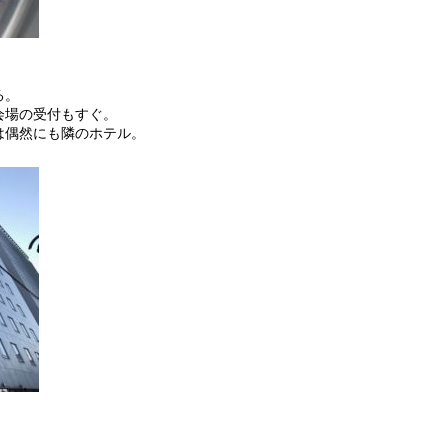
る。
会場の受付もすぐ。
は偶然にも隣のホテル。