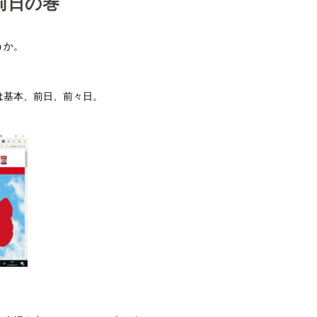
前日の巻
うか。
は基本、前日、前々日。