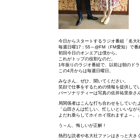
今日からスタートするラジオ番組「名大社Pres
毎週日曜17：55～@FM（FM愛知）で
初回今日のオンエアは僕から。
これがトップの役割なのだ。
1年振りのラジオ番組で、以前は朝のド
この4月からは毎週日曜日。
みなさん、ぜひ、聞いてください。
笑顔で仕事をするための情報を提供して
パーソナリティーは写真の佐井祐里奈さ
局関係者はこんな打ち合わせをしていた
「山田さんは忙しい、忙しいといいなが
よだれ垂らしてホイホイ現れますよ～。
う～ん、悔しいが正解！
熱烈な読者や名大社ファンはきっと大き