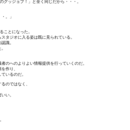
へのグッジョブ！」と全く同じだから・・・。
。
・・。」
やることになった。
らスタジオに入る姿は既に見られている。
の認識。
た。
職者のへのよりよい情報提供を行っていくのだ。
顔を作り、
しているのだ。
するのではなく、
。
ばいい。
）
。