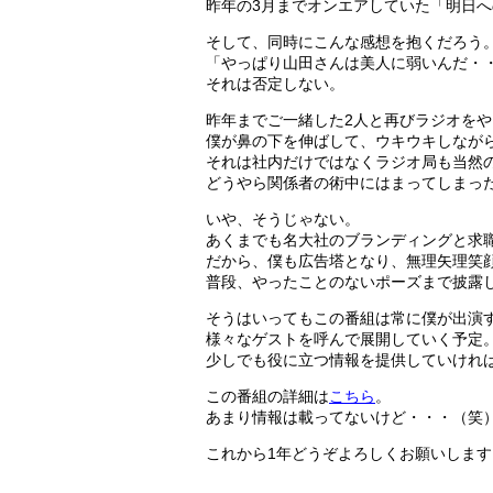
昨年の3月までオンエアしていた「明日
そして、同時にこんな感想を抱くだろう
「やっぱり山田さんは美人に弱いんだ・
それは否定しない。
昨年までご一緒した2人と再びラジオを
僕が鼻の下を伸ばして、ウキウキしなが
それは社内だけではなくラジオ局も当然
どうやら関係者の術中にはまってしまっ
いや、そうじゃない。
あくまでも名大社のブランディングと求
だから、僕も広告塔となり、無理矢理笑
普段、やったことのないポーズまで披露
そうはいってもこの番組は常に僕が出演
様々なゲストを呼んで展開していく予定
少しでも役に立つ情報を提供していけれ
この番組の詳細は
こちら
。
あまり情報は載ってないけど・・・（笑
これから1年どうぞよろしくお願いします