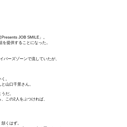
ents JOB SMILE」。
番組を提供することになった。
ライバーズゾーンで流していたが、
いく。
んと山口千景さん。
ようだ。
ら、この2人をぶつければ、
」
く頷くはず。