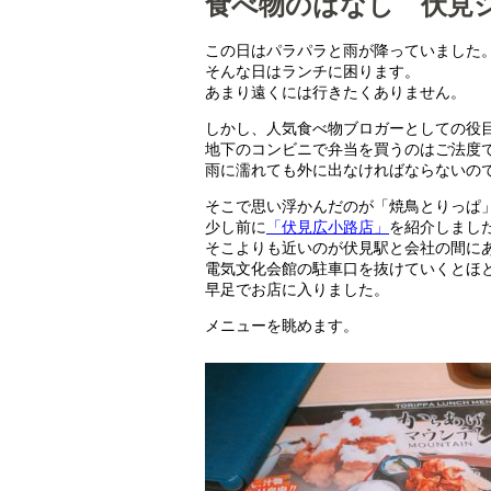
食べ物のはなし 伏見シ
この日はパラパラと雨が降っていました
そんな日はランチに困ります。
あまり遠くには行きたくありません。
しかし、人気食べ物ブロガーとしての役
地下のコンビニで弁当を買うのはご法度
雨に濡れても外に出なければならないの
そこで思い浮かんだのが「焼鳥とりっぱ
少し前に
「伏見広小路店」
を紹介しまし
そこよりも近いのが伏見駅と会社の間に
電気文化会館の駐車口を抜けていくとほ
早足でお店に入りました。
メニューを眺めます。