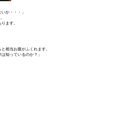
ないか・・・」
ん。
あります。
ると相当お腹がふくれます。
ワは知っているのか？」
。