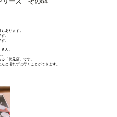
リーズ その54
。
目もあります。
です。
です。
」さん。
た。
ある「伏見店」です。
とんど濡れずに行くことができます。