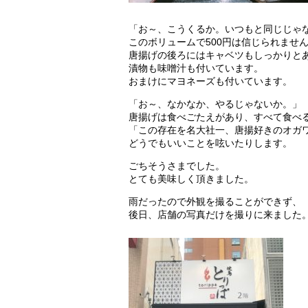
「お～、こうくるか。いつもと同じじゃ
このボリュームで500円は信じられませ
唐揚げの後ろにはキャベツもしっかりと
漬物も味噌汁も付いています。
おまけにマヨネーズも付いています。
「お～、なかなか、やるじゃないか。」
唐揚げは食べごたえがあり、すべて食べ
「この存在を名大社一、唐揚好きのオガ
どうでもいいことを呟いたりします。
ごちそうさまでした。
とても美味しく頂きました。
雨だったので外観を撮ることができず、
後日、店舗の写真だけを撮りに来ました