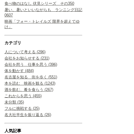
食べ物のはなし 伏見シリーズ その350
暑い、暑いといいながらも ランニング日記
0607
映画「フォー・トレイルズ 限界を超えてゆ
け」
カテゴリ
人について考える (296)
会社をお知らせする (231)
会社を想う 仕事を思う (396)
体を動かす (484)
名古屋を知る 街を歩く (551)
本を読む 映画を観る (1243)
酒を飲む、肴を食らう (267)
これからを思う (455)
未分類 (35)
フルに挑戦する (25)
名大社半生を振り返る (26)
人気記事