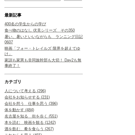
最新記事
400名の学生からの学び
食べ物のはなし 伏見シリーズ その350
暑い、暑いといいながらも ランニング日記
0607
映画「フォー・トレイルズ 限界を超えてゆ
け」
家訓も家憲も非同族幹部も大切！ Day2も無
事終了！
カテゴリ
人について考える (296)
会社をお知らせする (231)
会社を想う 仕事を思う (396)
体を動かす (484)
名古屋を知る 街を歩く (551)
本を読む 映画を観る (1242)
酒を飲む、肴を食らう (267)