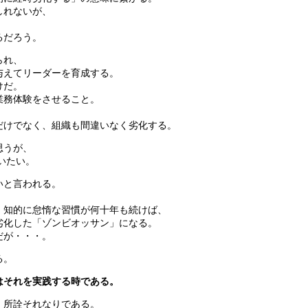
しれないが、
るだろう。
られ、
与えてリーダーを育成する。
けだ。
業務体験をさせること。
だけでなく、組織も間違いなく劣化する。
思うが、
いたい。
いと言われる。
、知的に怠惰な習慣が何十年も続けば、
劣化した「ゾンビオッサン」になる。
だが・・・。
る。
はそれを実践する時である。
、所詮それなりである。