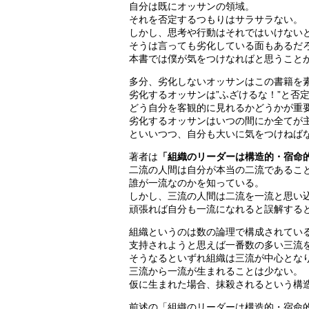
自分は既にオッサンの領域。
それを否定するつもりはサラサラない。
しかし、思考や行動はそれではいけない
そうは言っても劣化している面もあるだ
本書では僕が気をつけなればと思うこと
多分、劣化しないオッサンはこの書籍を
劣化するオッサンは”ふざけるな！”と否
どう自分を客観的に見れるかどうかが重
劣化するオッサンはいつの間にか全てが
といいつつ、自分も大いに気をつけねば
著者は
「組織のリーダーは構造的・宿命
二流の人間は自分が本当の二流であるこ
誰が一流なのかを知っている。
しかし、三流の人間は二流を一流と思い
頑張れば自分も一流になれると誤解する
組織というのは数の論理で構成されてい
支持されようと思えば一番数の多い三流
そうなるといずれ組織は三流が中心とな
三流から一流が生まれることは少ない。
仮に生まれた場合、抹殺されるという構
前述の「組織のリーダーは構造的・宿命