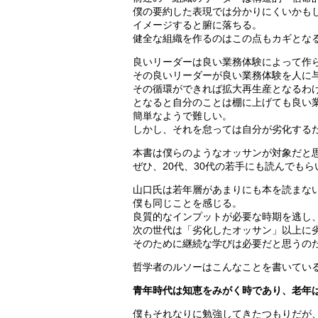
僕の要約した表現では分かりにくいかも
イメージすると腑に落ちる。
健全な組織を作るのはこの点もカギとな
良いリーダーは良い業務体験によって作
その良いリーダーが良い業務体験を人に
その循環ができれば拡大再生産となるわ
となると自分のことは棚に上げても良い
簡単なようで難しい。
しかし、それを怠っては自分が劣化する
本書は僕らのようなオッサンが対象だと
ぜひ、20代、30代の若手にも読んでもら
山口氏は若年層があまりにも本を読まな
僕も同じことを感じる。
良質的なインプットが必要な時期を逃し
次の世代は「劣化したオッサン」以上に
そのために継続な学びは必要だと思うの
哲学者のルソーはこんなことを書いてい
青年時代は知恵をみがく時であり、老年
僕もそれなりに勉強してきたつもりだが