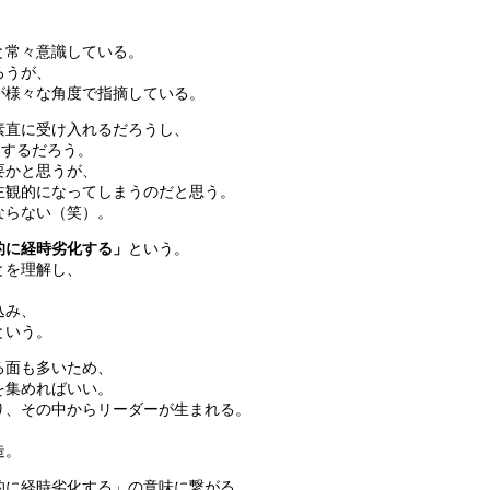
と常々意識している。
ろうが、
が様々な角度で指摘している。
素直に受け入れるだろうし、
定するだろう。
要かと思うが、
主観的になってしまうのだと思う。
ならない（笑）。
的に経時劣化する」
という。
とを理解し、
込み、
という。
る面も多いため、
を集めればいい。
り、その中からリーダーが生まれる。
造。
的に経時劣化する」の意味に繋がる。