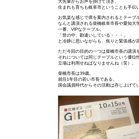
大先輩からお声を掛けて頂き、
生まれも育ちも岐阜市ということも手伝
お気楽な感じで席を案内されるとテーブ
なんと講演される柴橋岐阜市長や愛知大
一番、VIPなテーブル。
「世の中、勘違いしている・・・」
と冷静に思いながらも、焦りと緊張感が
ただ今回の目的の一つは柴橋市長の講演
それについては同じテーブルという優位
立場は利用せねばなりませんね（笑）。
柴橋市長は39歳。
就任1年目の若い市長である。
国会議員時代からその活動は存じ上げて