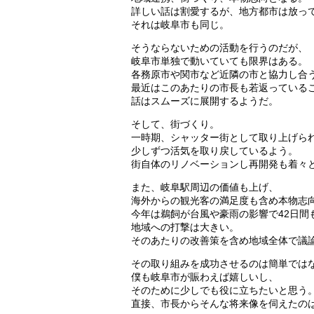
詳しい話は割愛するが、地方都市は放っ
それは岐阜市も同じ。
そうならないための活動を行うのだが、
岐阜市単独で動いていても限界はある。
各務原市や関市など近隣の市と協力し合
最近はこのあたりの市長も若返っている
話はスムーズに展開するようだ。
そして、街づくり。
一時期、シャッター街として取り上げら
少しずつ活気を取り戻しているよう。
街自体のリノベーションし再開発も着々
また、岐阜駅周辺の価値も上げ、
海外からの観光客の満足度も含め本物志
今年は鵜飼が台風や豪雨の影響で42日間
地域への打撃は大きい。
そのあたりの改善策を含め地域全体で議
その取り組みを成功させるのは簡単では
僕も岐阜市が賑わえば嬉しいし、
そのために少しでも役に立ちたいと思う
直接、市長からそんな将来像を伺えたの