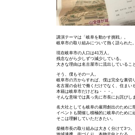
講演テーマは「岐阜を動かす挑戦」。
岐阜市の取り組みについて熱く語られた
現在岐阜市の人口は41万人。
残念ながら少しずつ減少している。
大きな理由は名古屋市に流出しているこ
そう、僕もその一人。
岐阜市の方からすれば、僕は完全な裏切
名古屋の会社で働くだけでなく、住まい
本籍は岐阜市だけどね・・・。
そんな意味では真っ先に市長にお詫びし
名大社としても岐阜の雇用創出のために
イベントも開催し積極的に岐阜のために
そこは理解していただきたい。
柴橋市長の取り組みは大きく分けて3つ。
地域連携、街づくり、本物志向となる。