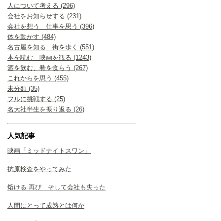
人について考える (296)
会社をお知らせする (231)
会社を想う 仕事を思う (396)
体を動かす (484)
名古屋を知る 街を歩く (551)
本を読む 映画を観る (1243)
酒を飲む、肴を食らう (267)
これからを思う (455)
未分類 (35)
フルに挑戦する (25)
名大社半生を振り返る (26)
人気記事
映画「ミッドナイトスワン」
抗原検査をやってみた
熔ける 再び そして会社も失った
人間にとって成熟とは何か