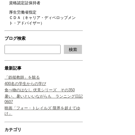
資格認定証保持者
厚生労働省指定
ＣＤＡ（キャリア・ディベロップメン
ト・アドバイザー）
ブログ検索
最新記事
「鉄槌教師」を観る
400名の学生からの学び
食べ物のはなし 伏見シリーズ その350
暑い、暑いといいながらも ランニング日記
0607
映画「フォー・トレイルズ 限界を超えてゆ
け」
カテゴリ