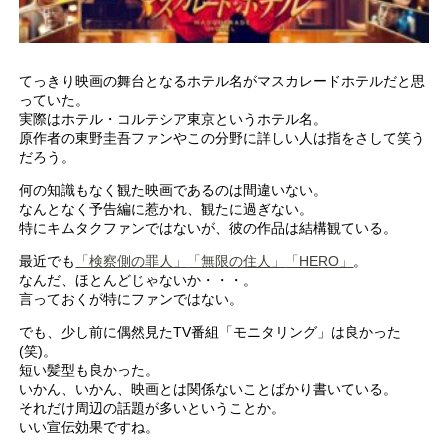
てっきり映画の舞台となるホテル名がマスカレードホテルだと思
っていた。
実際はホテル・コルテシア東京というホテル名。
原作者の東野圭吾ファンやこの分野に詳しい人は指をさして笑う
だろう。
何の知識もなく観た映画であるのは間違いない。
なんとなく予告編に惹かれ、観たに過ぎない。
特にキムタクファンではないが、彼の作品は結構観ている。
最近でも
「検察側の罪人」
「無限の住人」
「HERO」
。
なんだ、ほとんどじゃないか・・・。
言っておくが特にファンではない。
でも、少し前に偶然見たTV番組「モニタリング」は良かった
(笑)。
短い髪型も良かった。
いかん、いかん、映画とは関係ないことばかり書いている。
それだけ周辺の話題が多いということか。
いい宣伝効果ですね。