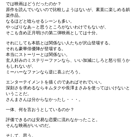
では映画はどうだったのか？
原作を読んでいないので比較しようはないが、素直に楽しめる娯
楽作品。
なるほどと唸らせるシーンも多い。
やっぱりなあ～と思うところがないわけでもないが、
そこも含め正月明けの第二弾映画としては十分。
それにしても本筋とは関係ない人たちが沢山登場する。
それも豪華俳優陣が登場する。
本当にストーリーとは関係ない。
玄人好みのミステリーファンなら、いい加減にしろと怒り狂うか
もしれないが、
ミーハーなファンなら逆に喜ぶだろう。
エンターテイメントを描くのであればそれでいい。
深刻さを求めるならキムタクや長澤まさみを使ってはいけないと
いうことだ。
さんまさんは分からなかったし・・・。
一体、何を言おうとしているのか？
評価できるのは安易な恋愛に流れなかったこと。
そんな映画がいいのだ。
そして、思う。