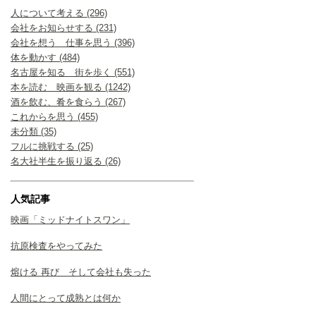
人について考える (296)
会社をお知らせする (231)
会社を想う 仕事を思う (396)
体を動かす (484)
名古屋を知る 街を歩く (551)
本を読む 映画を観る (1242)
酒を飲む、肴を食らう (267)
これからを思う (455)
未分類 (35)
フルに挑戦する (25)
名大社半生を振り返る (26)
人気記事
映画「ミッドナイトスワン」
抗原検査をやってみた
熔ける 再び そして会社も失った
人間にとって成熟とは何か