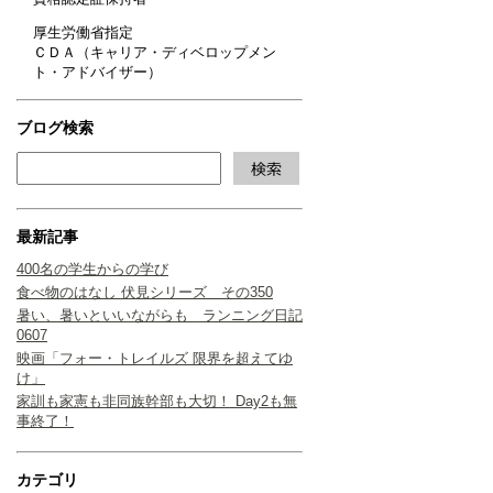
厚生労働省指定
ＣＤＡ（キャリア・ディベロップメン
ト・アドバイザー）
ブログ検索
最新記事
400名の学生からの学び
食べ物のはなし 伏見シリーズ その350
暑い、暑いといいながらも ランニング日記
0607
映画「フォー・トレイルズ 限界を超えてゆ
け」
家訓も家憲も非同族幹部も大切！ Day2も無
事終了！
カテゴリ