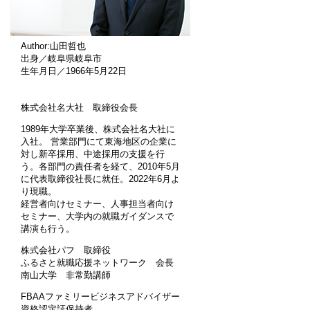
Author:山田哲也
出身／岐阜県岐阜市
生年月日／1966年5月22日
株式会社名大社 取締役会長
1989年大学卒業後、株式会社名大社に
入社。 営業部門にて東海地区の企業に
対し新卒採用、中途採用の支援を行
う。各部門の責任者を経て、2010年5月
に代表取締役社長に就任。2022年6月よ
り現職。
経営者向けセミナー、人事担当者向け
セミナー、大学内の就職ガイダンスで
講演も行う。
株式会社パフ 取締役
ふるさと就職応援ネットワーク 会長
南山大学 非常勤講師
FBAAファミリービジネスアドバイザー
資格認定証保持者