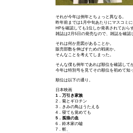
それが今年は例年とちょっと異なる。
昨年前までは1月中旬あたりにマスコミ
HPを確認しても1位しか発表されておら
雑誌は2月5日の発売なので、雑誌を確認
それは何か意図があることか。
販売部数を伸ばすための戦術か。
そんなことを考えてしまった。
そんな僕も例年であれば順位を確認して
今年は特別号を見てその順位を初めて知
順位は以下の通り。
日本映画
1．万引き家族
2．菊とギロチン
3．きみの鳥はうたえる
4．寝ても覚めても
5．孤狼の血
6．鈴木家の嘘
7．斬、