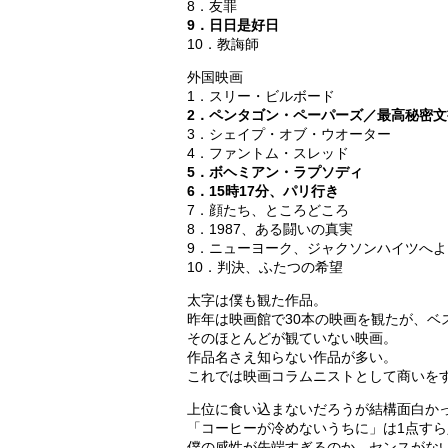
8．友罪
9．日日是好日
10．教誨師
外国映画
1．スリー・ビルボード
2．ペンタゴン・ペーパーズ／最高秘密文
3．シェイプ・オブ・ウオーター
4．ファントム・スレッド
5．ボヘミアン・ラプソディ
6．15時17分、パリ行き
7．顔たち、ところどころ
8．1987、ある闘いの真実
9．ニューヨーク、ジャクソンハイツへよ
10．判決、ふたつの希望
太字は僕も観た作品。
昨年は映画館で30本の映画を観たが、ベ
そのほとんどが観ていない映画。
作品名さえ知らない作品が多い。
これでは映画コラムニストとして商いを
上位に食い込まないだろうが結構面白か
「コーヒーが冷めないうちに」は1点す
僕の感性が先端すぎるのか、センスがない