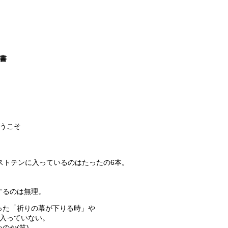
書
うこそ
ストテンに入っているのはたったの6本。
するのは無理。
った「祈りの幕が下りる時」や
ら入っていない。
のか(笑)。