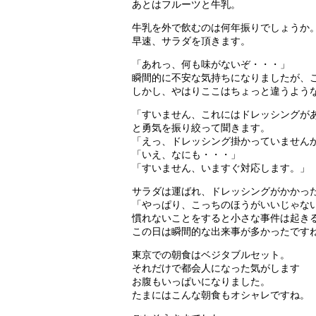
あとはフルーツと牛乳。
牛乳を外で飲むのは何年振りでしょうか
早速、サラダを頂きます。
「あれっ、何も味がないぞ・・・」
瞬間的に不安な気持ちになりましたが、
しかし、やはりここはちょっと違うよう
「すいません、これにはドレッシングが
と勇気を振り絞って聞きます。
「えっ、ドレッシング掛かっていません
「いえ、なにも・・・」
「すいません、いますぐ対応します。」
サラダは運ばれ、ドレッシングがかかっ
「やっぱり、こっちのほうがいいじゃな
慣れないことをすると小さな事件は起き
この日は瞬間的な出来事が多かったです
東京での朝食はベジタブルセット。
それだけで都会人になった気がします
お腹もいっぱいになりました。
たまにはこんな朝食もオシャレですね。