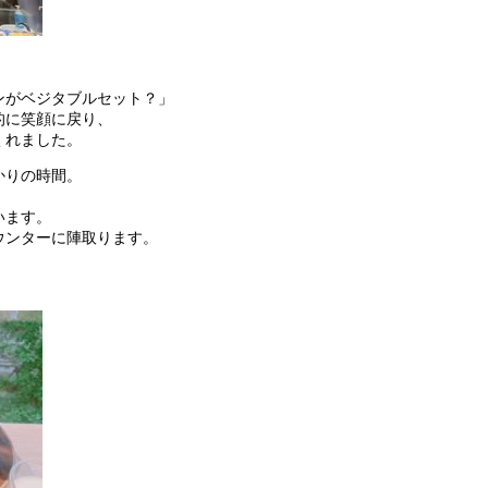
ンがベジタブルセット？」
的に笑顔に戻り、
くれました。
かりの時間。
います。
ウンターに陣取ります。