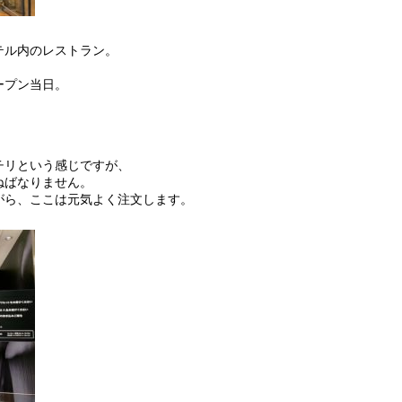
テル内のレストラン。
ープン当日。
チリという感じですが、
ねばなりません。
がら、ここは元気よく注文します。