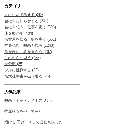
カテゴリ
人について考える (296)
会社をお知らせする (231)
会社を想う 仕事を思う (396)
体を動かす (484)
名古屋を知る 街を歩く (551)
本を読む 映画を観る (1243)
酒を飲む、肴を食らう (267)
これからを思う (455)
未分類 (35)
フルに挑戦する (25)
名大社半生を振り返る (26)
人気記事
映画「ミッドナイトスワン」
抗原検査をやってみた
熔ける 再び そして会社も失った