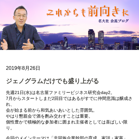
2019年8月26日
ジェノグラムだけでも盛り上がる
先週21日(水)は名古屋ファミリービジネス研究会day2。
7月からスタートしまだ2回目ではあるがすでに仲間意識は醸成さ
れ、
会が始まる前から和気あいあいとした雰囲気。
やはり懇親会で酒を酌み交わすことは重要。
個性豊かで積極的な参加者に囲まれ主催者としては喜ばしい限
り。
今回のメインテーマは「非同族企業幹部の育成、家訓・家憲」。