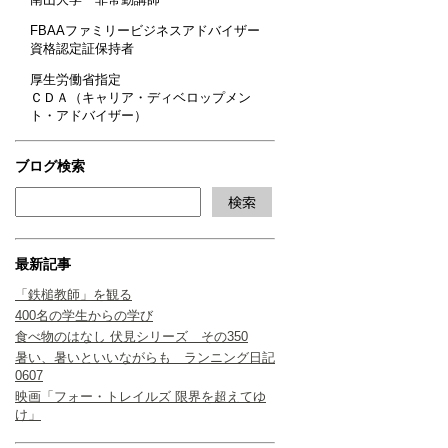
FBAAファミリービジネスアドバイザー
資格認定証保持者
厚生労働省指定
ＣＤＡ（キャリア・ディベロップメン
ト・アドバイザー）
ブログ検索
最新記事
「鉄槌教師」を観る
400名の学生からの学び
食べ物のはなし 伏見シリーズ その350
暑い、暑いといいながらも ランニング日記
0607
映画「フォー・トレイルズ 限界を超えてゆ
け」