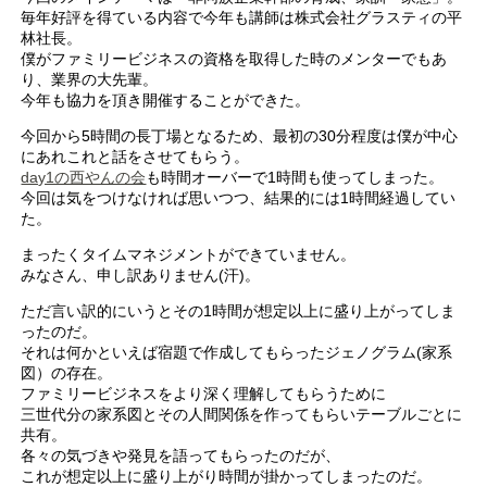
毎年好評を得ている内容で今年も講師は株式会社グラスティの平
林社長。
僕がファミリービジネスの資格を取得した時のメンターでもあ
り、業界の大先輩。
今年も協力を頂き開催することができた。
今回から5時間の長丁場となるため、最初の30分程度は僕が中心
にあれこれと話をさせてもらう。
day1の西やんの会
も時間オーバーで1時間も使ってしまった。
今回は気をつけなければ思いつつ、結果的には1時間経過してい
た。
まったくタイムマネジメントができていません。
みなさん、申し訳ありません(汗)。
ただ言い訳的にいうとその1時間が想定以上に盛り上がってしま
ったのだ。
それは何かといえば宿題で作成してもらったジェノグラム(家系
図）の存在。
ファミリービジネスをより深く理解してもらうために
三世代分の家系図とその人間関係を作ってもらいテーブルごとに
共有。
各々の気づきや発見を語ってもらったのだが、
これが想定以上に盛り上がり時間が掛かってしまったのだ。