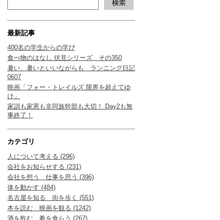
最新記事
400名の学生からの学び
食べ物のはなし 伏見シリーズ その350
暑い、暑いといいながらも ランニング日記
0607
映画「フォー・トレイルズ 限界を超えてゆ
け」
家訓も家憲も非同族幹部も大切！ Day2も無
事終了！
カテゴリ
人について考える (296)
会社をお知らせする (231)
会社を想う 仕事を思う (396)
体を動かす (484)
名古屋を知る 街を歩く (551)
本を読む 映画を観る (1242)
酒を飲む、肴を食らう (267)