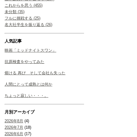
これからを思う (455)
未分類 (35)
フルに挑戦する (25)
名大社半生を振り返る (26)
人気記事
映画「ミッドナイトスワン」
抗原検査をやってみた
熔ける 再び そして会社も失った
人間にとって成熟とは何か
ちょっと寂しい・・・。
月別アーカイブ
2026年8月
(4)
2026年7月
(18)
2026年6月
(17)