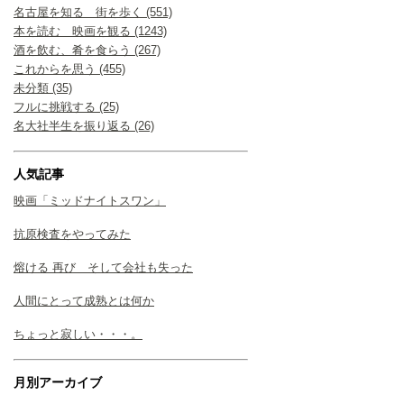
名古屋を知る 街を歩く (551)
本を読む 映画を観る (1243)
酒を飲む、肴を食らう (267)
これからを思う (455)
未分類 (35)
フルに挑戦する (25)
名大社半生を振り返る (26)
人気記事
映画「ミッドナイトスワン」
抗原検査をやってみた
熔ける 再び そして会社も失った
人間にとって成熟とは何か
ちょっと寂しい・・・。
月別アーカイブ