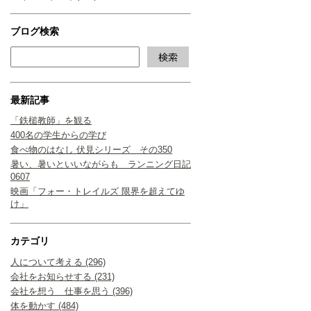
ブログ検索
最新記事
「鉄槌教師」を観る
400名の学生からの学び
食べ物のはなし 伏見シリーズ その350
暑い、暑いといいながらも ランニング日記
0607
映画「フォー・トレイルズ 限界を超えてゆ
け」
カテゴリ
人について考える (296)
会社をお知らせする (231)
会社を想う 仕事を思う (396)
体を動かす (484)