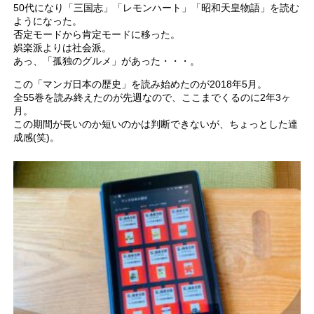
50代になり「三国志」「レモンハート」「昭和天皇物語」を読む
ようになった。
否定モードから肯定モードに移った。
娯楽派よりは社会派。
あっ、「孤独のグルメ」があった・・・。
この「マンガ日本の歴史」を読み始めたのが2018年5月。
全55巻を読み終えたのが先週なので、ここまでくるのに2年3ヶ
月。
この期間が長いのか短いのかは判断できないが、ちょっとした達
成感(笑)。