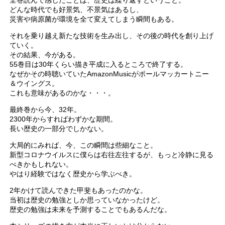
全巻読んで感じたことは、歴史は繰り返すということ。
どんな時代でも好景気、不景気はあるし、
災害や病原菌が環境を全て変えてしまう瞬間もある。
それを乗り越え新たな技術を生み出し、その後の時代を創り上げ
ていく。
その結果、今がある。
55巻目は30年くらい描き平成に入るところで終了する。
なぜかその時聴いていたAmazonMusicがポールマッカートニー
＆ウイングス。
これも意味があるのかな・・・。
最終巻から今、32年。
2300年からすればわずかな期間。
長い歴史の一部分でしかない。
大局的にみれば、今、この瞬間は些細なこと。
新型コロナウイルスに僕らは右往左往するが、もっと冷静に見る
べきかもしれない。
やはり経験ではなく歴史から学ぶべき。
2年かけて読んできた甲斐もあったのかな。
当初は歴史の勉強としか思っていなかったけど。
歴史の勉強は未来を予測することでもあるんだな。