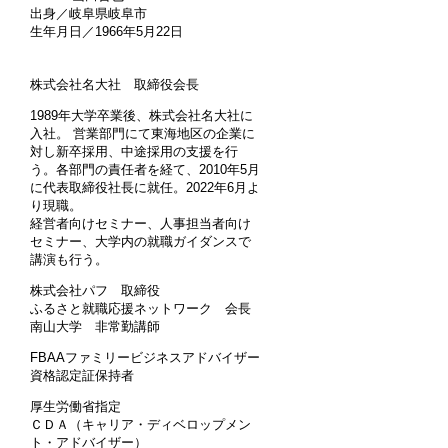
出身／岐阜県岐阜市
生年月日／1966年5月22日
株式会社名大社 取締役会長
1989年大学卒業後、株式会社名大社に
入社。 営業部門にて東海地区の企業に
対し新卒採用、中途採用の支援を行
う。各部門の責任者を経て、2010年5月
に代表取締役社長に就任。2022年6月よ
り現職。
経営者向けセミナー、人事担当者向け
セミナー、大学内の就職ガイダンスで
講演も行う。
株式会社パフ 取締役
ふるさと就職応援ネットワーク 会長
南山大学 非常勤講師
FBAAファミリービジネスアドバイザー
資格認定証保持者
厚生労働省指定
ＣＤＡ（キャリア・ディベロップメン
ト・アドバイザー）