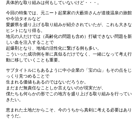
具体的な取り組みは何もしていないけど・・・。
今回の特集では、元ニート起業家の大藪崇さんが道後温泉の旅館
や今治タオルなど
愛媛県を盛り上げる取り組みが紹介されていたが、これも大きな
ヒントになり得る。
地元の人だけでは（高齢化の問題も含め）打破できない問題を新
しい血を注入することで
起爆剤となり、地域の活性化に繋げる例も多い。
こういった成功例を単に真似るだけでなく、一緒になって考え行
動に移していくことも重要。
サブタイトルにもあるように中小企業の「宝の山」もその点をじ
っくり見つめることで
生まれる価値もあるのではないだろうか。
まだまだ無責任なことしか言えないのが現実だが、
僕たちも何らかの形でこの地方を盛り上げる取り組みを行ってい
きたい。
恵まれた土地だからこそ、今のうちから真剣に考える必要はあり
そうだ。