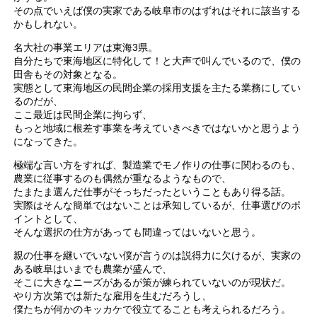
その点でいえば僕の実家である岐阜市のはずれはそれに該当する
かもしれない。
名大社の事業エリアは東海3県。
自分たちで東海地区に特化して！と大声で叫んでいるので、僕の
田舎もその対象となる。
実態として東海地区の民間企業の採用支援を主たる業務にしてい
るのだが、
ここ最近は民間企業に拘らず、
もっと地域に根差す事業を考えていきべきではないかと思うよう
になってきた。
極端な言い方をすれば、製造業でモノ作りの仕事に関わるのも、
農業に従事するのも偶然が重なるようなもので、
たまたま選んだ仕事がそっちだったということもあり得る話。
実際はそんな簡単ではないことは承知しているが、仕事選びのポ
イントとして、
そんな選択の仕方があっても間違ってはいないと思う。
親の仕事を継いでいない僕が言うのは説得力に欠けるが、実家の
ある岐阜はいまでも農業が盛んで、
そこに大きなニーズがあるが策が練られていないのが現状だ。
やり方次第では新たな雇用を生むだろうし、
僕たちが何かのキッカケで役立てることも考えられるだろう。