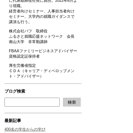
に代表取締役社長に就任。2022年6月よ
り現職。
経営者向けセミナー、人事担当者向け
セミナー、大学内の就職ガイダンスで
講演も行う。
株式会社パフ 取締役
ふるさと就職応援ネットワーク 会長
南山大学 非常勤講師
FBAAファミリービジネスアドバイザー
資格認定証保持者
厚生労働省指定
ＣＤＡ（キャリア・ディベロップメン
ト・アドバイザー）
ブログ検索
最新記事
400名の学生からの学び