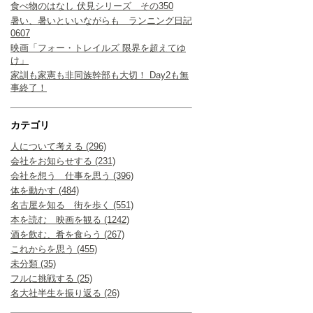
食べ物のはなし 伏見シリーズ その350
暑い、暑いといいながらも ランニング日記
0607
映画「フォー・トレイルズ 限界を超えてゆ
け」
家訓も家憲も非同族幹部も大切！ Day2も無
事終了！
カテゴリ
人について考える (296)
会社をお知らせする (231)
会社を想う 仕事を思う (396)
体を動かす (484)
名古屋を知る 街を歩く (551)
本を読む 映画を観る (1242)
酒を飲む、肴を食らう (267)
これからを思う (455)
未分類 (35)
フルに挑戦する (25)
名大社半生を振り返る (26)