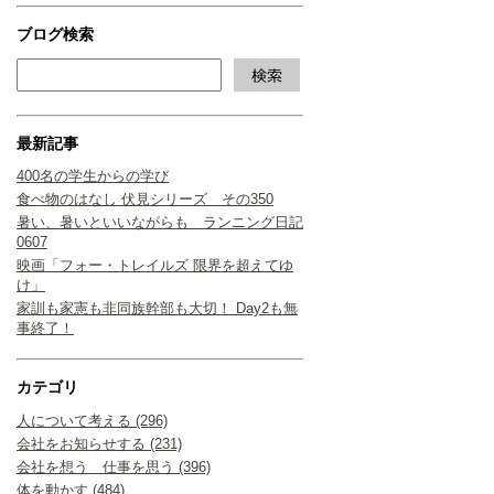
ブログ検索
最新記事
400名の学生からの学び
食べ物のはなし 伏見シリーズ その350
暑い、暑いといいながらも ランニング日記
0607
映画「フォー・トレイルズ 限界を超えてゆ
け」
家訓も家憲も非同族幹部も大切！ Day2も無
事終了！
カテゴリ
人について考える (296)
会社をお知らせする (231)
会社を想う 仕事を思う (396)
体を動かす (484)