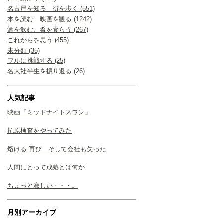
名古屋を知る 街を歩く (551)
本を読む 映画を観る (1242)
酒を飲む、肴を食らう (267)
これからを思う (455)
未分類 (35)
フルに挑戦する (25)
名大社半生を振り返る (26)
人気記事
映画「ミッドナイトスワン」
抗原検査をやってみた
熔ける 再び そして会社も失った
人間にとって成熟とは何か
ちょっと寂しい・・・。
月別アーカイブ