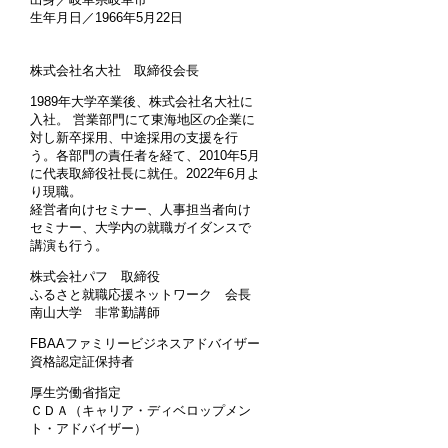
生年月日／1966年5月22日
株式会社名大社 取締役会長
1989年大学卒業後、株式会社名大社に
入社。 営業部門にて東海地区の企業に
対し新卒採用、中途採用の支援を行
う。各部門の責任者を経て、2010年5月
に代表取締役社長に就任。2022年6月よ
り現職。
経営者向けセミナー、人事担当者向け
セミナー、大学内の就職ガイダンスで
講演も行う。
株式会社パフ 取締役
ふるさと就職応援ネットワーク 会長
南山大学 非常勤講師
FBAAファミリービジネスアドバイザー
資格認定証保持者
厚生労働省指定
ＣＤＡ（キャリア・ディベロップメン
ト・アドバイザー）