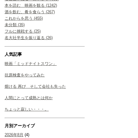
本を読む 映画を観る (1242)
酒を飲む、肴を食らう (267)
これからを思う (455)
未分類 (35)
フルに挑戦する (25)
名大社半生を振り返る (26)
人気記事
映画「ミッドナイトスワン」
抗原検査をやってみた
熔ける 再び そして会社も失った
人間にとって成熟とは何か
ちょっと寂しい・・・。
月別アーカイブ
2026年8月
(4)