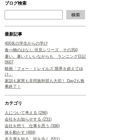
ブログ検索
最新記事
400名の学生からの学び
食べ物のはなし 伏見シリーズ その350
暑い、暑いといいながらも ランニング日記
0607
映画「フォー・トレイルズ 限界を超えてゆ
け」
家訓も家憲も非同族幹部も大切！ Day2も無
事終了！
カテゴリ
人について考える (296)
会社をお知らせする (231)
会社を想う 仕事を思う (396)
体を動かす (484)
名古屋を知る 街を歩く (551)