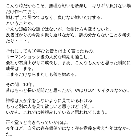
こんな時だからこそ、無理な戦いを放棄し、ギリギリ負けない場
だけ作っておく。
戦わずして勝つではなく、負けない戦いだけする、
ということか。
そんな短絡的な話ではないが、仕掛け方も変えないと。
反省ばかりの今期を振り返りながら、訳の分からないことを考え
たり・・・。
それにしても10年ひと昔とはよく言ったもの。
リーマンショック後の大変な時期を過ごし、
会社が右肩上がりに成長し、まあ、こんなもんかと思った瞬間に
成長は止まる。
止まるだけならまだしも落ち始める。
その間、10年。
昔はもっと長い期間だと思ったが、やはり10年サイクルなのか。
神様は人が楽をしないように見ているわけね。
もっと別の人を見て欲しいと思うけど（笑）。
いかん、これでは神頼みしていると思われてしまう。
正々堂々と向き合っていかねば。
今年ほど、自分の存在価値ではなく存在意義を考えた年はなかっ
た。