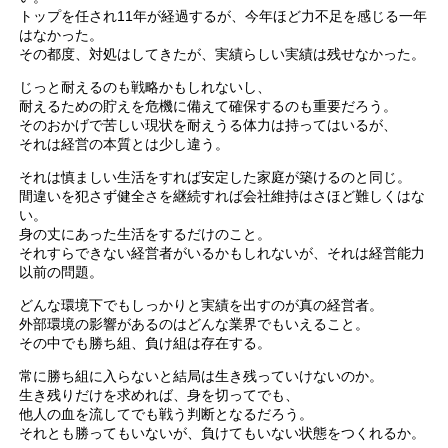
トップを任され11年が経過するが、今年ほど力不足を感じる一年
はなかった。
その都度、対処はしてきたが、実績らしい実績は残せなかった。
じっと耐えるのも戦略かもしれないし、
耐えるための貯えを危機に備えて確保するのも重要だろう。
そのおかげで苦しい現状を耐えうる体力は持ってはいるが、
それは経営の本質とは少し違う。
それは慎ましい生活をすれば安定した家庭が築けるのと同じ。
間違いを犯さず健全さを継続すれば会社維持はさほど難しくはな
い。
身の丈にあった生活をするだけのこと。
それすらできない経営者がいるかもしれないが、それは経営能力
以前の問題。
どんな環境下でもしっかりと実績を出すのが真の経営者。
外部環境の影響があるのはどんな業界でもいえること。
その中でも勝ち組、負け組は存在する。
常に勝ち組に入らないと結局は生き残っていけないのか。
生き残りだけを求めれば、身を切ってでも、
他人の血を流してでも戦う判断となるだろう。
それとも勝ってもいないが、負けてもいない状態をつくれるか。