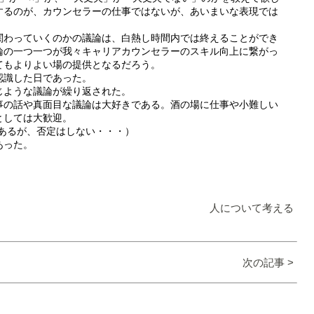
するのが、カウンセラーの仕事ではないが、あいまいな表現では
関わっていくのかの議論は、白熱し時間内では終えることができ
論の一つ一つが我々キャリアカウンセラーのスキル向上に繋がっ
てもよりよい場の提供となるだろう。
認識した日であった。
じような議論が繰り返された。
事の話や真面目な議論は大好きである。酒の場に仕事や小難しい
としては大歓迎。
あるが、否定はしない・・・）
あった。
人について考える
次の記事 >