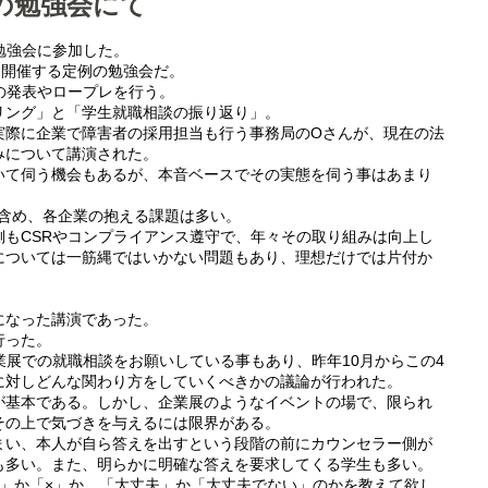
の勉強会にて
勉強会に参加した。
回開催する定例の勉強会だ。
の発表やロープレを行う。
リング」と「学生就職相談の振り返り」。
実際に企業で障害者の採用担当も行う事務局のOさんが、現在の法
みについて講演された。
いて伺う機会もあるが、本音ベースでその実態を伺う事はあまり
も含め、各企業の抱える課題は多い。
もCSRやコンプライアンス遵守で、年々その取り組みは向上し
については一筋縄ではいかない問題もあり、理想だけでは片付か
。
になった講演であった。
行った。
業展での就職相談をお願いしている事もあり、昨年10月からこの4
に対しどんな関わり方をしていくべきかの議論が行われた。
が基本である。しかし、企業展のようなイベントの場で、限られ
その上で気づきを与えるには限界がある。
まい、本人が自ら答えを出すという段階の前にカウンセラー側が
も多い。また、明らかに明確な答えを要求してくる学生も多い。
○」か「×」か、「大丈夫」か「大丈夫でない」のかを教えて欲し