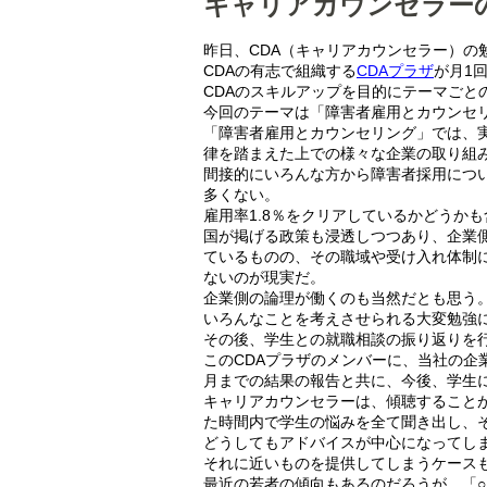
キャリアカウンセラー
昨日、CDA（キャリアカウンセラー）の
CDAの有志で組織する
CDAプラザ
が月1
CDAのスキルアップを目的にテーマごと
今回のテーマは「障害者雇用とカウンセ
「障害者雇用とカウンセリング」では、
律を踏まえた上での様々な企業の取り組
間接的にいろんな方から障害者採用につ
多くない。
雇用率1.8％をクリアしているかどうか
国が掲げる政策も浸透しつつあり、企業側
ているものの、その職域や受け入れ体制
ないのが現実だ。
企業側の論理が働くのも当然だとも思う
いろんなことを考えさせられる大変勉強
その後、学生との就職相談の振り返りを
このCDAプラザのメンバーに、当社の企
月までの結果の報告と共に、今後、学生
キャリアカウンセラーは、傾聴すること
た時間内で学生の悩みを全て聞き出し、
どうしてもアドバイスが中心になってし
それに近いものを提供してしまうケース
最近の若者の傾向もあるのだろうが、「