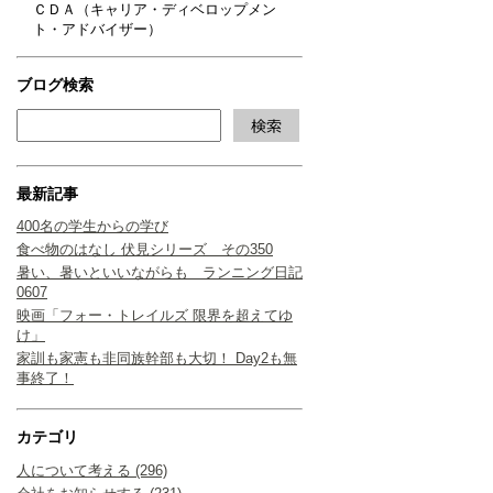
ＣＤＡ（キャリア・ディベロップメン
ト・アドバイザー）
ブログ検索
最新記事
400名の学生からの学び
食べ物のはなし 伏見シリーズ その350
暑い、暑いといいながらも ランニング日記
0607
映画「フォー・トレイルズ 限界を超えてゆ
け」
家訓も家憲も非同族幹部も大切！ Day2も無
事終了！
カテゴリ
人について考える (296)