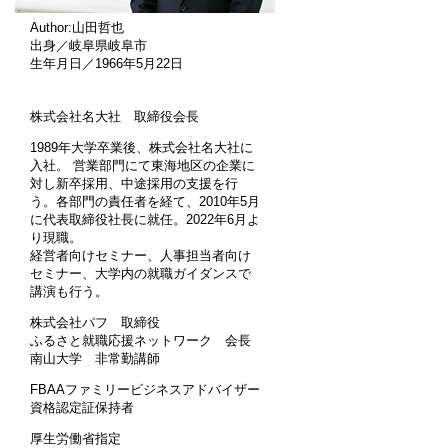
Author:山田哲也
出身／岐阜県岐阜市
生年月日／1966年5月22日
株式会社名大社 取締役会長
1989年大学卒業後、株式会社名大社に
入社。 営業部門にて東海地区の企業に
対し新卒採用、中途採用の支援を行
う。各部門の責任者を経て、2010年5月
に代表取締役社長に就任。2022年6月よ
り現職。
経営者向けセミナー、人事担当者向け
セミナー、大学内の就職ガイダンスで
講演も行う。
株式会社パフ 取締役
ふるさと就職応援ネットワーク 会長
南山大学 非常勤講師
FBAAファミリービジネスアドバイザー
資格認定証保持者
厚生労働省指定