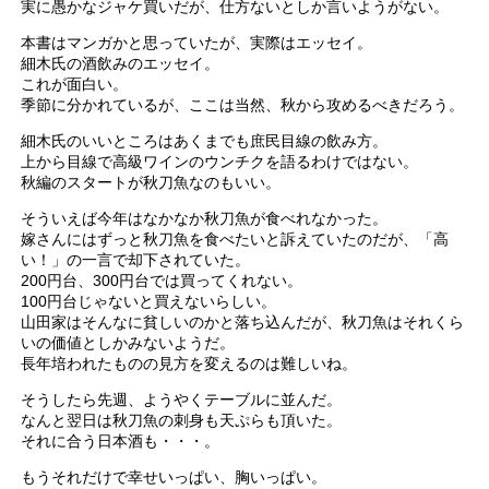
実に愚かなジャケ買いだが、仕方ないとしか言いようがない。
本書はマンガかと思っていたが、実際はエッセイ。
細木氏の酒飲みのエッセイ。
これが面白い。
季節に分かれているが、ここは当然、秋から攻めるべきだろう。
細木氏のいいところはあくまでも庶民目線の飲み方。
上から目線で高級ワインのウンチクを語るわけではない。
秋編のスタートが秋刀魚なのもいい。
そういえば今年はなかなか秋刀魚が食べれなかった。
嫁さんにはずっと秋刀魚を食べたいと訴えていたのだが、「高
い！」の一言で却下されていた。
200円台、300円台では買ってくれない。
100円台じゃないと買えないらしい。
山田家はそんなに貧しいのかと落ち込んだが、秋刀魚はそれくら
いの価値としかみないようだ。
長年培われたものの見方を変えるのは難しいね。
そうしたら先週、ようやくテーブルに並んだ。
なんと翌日は秋刀魚の刺身も天ぷらも頂いた。
それに合う日本酒も・・・。
もうそれだけで幸せいっぱい、胸いっぱい。