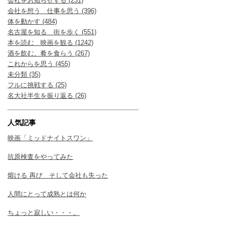
会社をお知らせする (231)
会社を想う 仕事を思う (396)
体を動かす (484)
名古屋を知る 街を歩く (551)
本を読む 映画を観る (1242)
酒を飲む、肴を食らう (267)
これからを思う (455)
未分類 (35)
フルに挑戦する (25)
名大社半生を振り返る (26)
人気記事
映画「ミッドナイトスワン」
抗原検査をやってみた
熔ける 再び そして会社も失った
人間にとって成熟とは何か
ちょっと寂しい・・・。