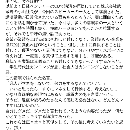
案の定、それは的中。
以前よく日経ベンチャーのCDで講演を拝聴していた株式会社武
蔵野の小山社長が、今回のスピーカーの一人として講演された。
講演活動が日常化されている面もあるだろうが、実に面白くため
になる話を聞かせて頂いた。今回は、多くの講演者の一人という
ことで持ち時間も短く、短縮バージョンであったかと推測する
が、それでも中味の濃い話であった。
企業が業績を上げるのはそれほど難しくなく、業績のいい企業を
徹底的に真似ればOKということ。但し、上手に真似することは
難しく、優秀でないと真似はできない。分かりやすくスポーツに
例えれば、一流選手を真似て上達する選手も、才能がある。
真似ても実際は真似ることも難しくできなかったりするからだ。
「学生時代はカンニングが悪。社会人はカンニングしないことが
悪。」
この講演で語られた名言。
「凡人がマネをしないで、努力をするなんてバカだ。」
「いいと思ったら、すぐにマネをして行動する。考えない。」
かなり直線的な表現ではあるが、説得力のある言葉だった。
そうだ。遠慮や後ろめたさなんて感じる必要はない。どんどんマ
ネすればいいのだ。
自分にダメだ、ダメだと言われているような内容だったが、何だ
かとてもスッキリする講演であった。
これからは正々堂々と真似をして、その後に考えていきたいと思
う。(笑）