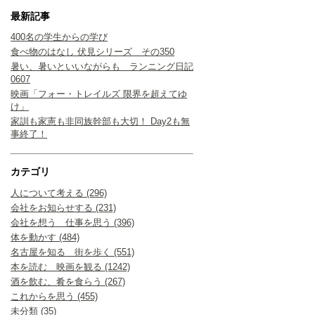
最新記事
400名の学生からの学び
食べ物のはなし 伏見シリーズ その350
暑い、暑いといいながらも ランニング日記
0607
映画「フォー・トレイルズ 限界を超えてゆ
け」
家訓も家憲も非同族幹部も大切！ Day2も無
事終了！
カテゴリ
人について考える (296)
会社をお知らせする (231)
会社を想う 仕事を思う (396)
体を動かす (484)
名古屋を知る 街を歩く (551)
本を読む 映画を観る (1242)
酒を飲む、肴を食らう (267)
これからを思う (455)
未分類 (35)