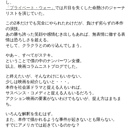
し、
「プライベート・ウォー」
では片目を失くした命懸けのジャーナ
リストを演じていた。
この2本だけでも完全にやられたわけだが、負けず劣らずの本作
の演技。
あの勝ち誇った笑顔や感情むき出しもあれば、無表情に徹する表
情は恐ろしさを超える。
そして、クラクラとのめり込んでしまう。
やあ～、すべてがステキ。
ということで僕の中のナンバーワン女優。
以上、映画コラムニストブログでした。
と終えたいが、そんなわけにもいかない。
少しは映画を紹介しないと・・・。
本作を社会派ドラマと捉える人もいれば、
サスペンス・コメディと捉える人もいるだろう。
アクション映画の要素がないわけでもないが、捉え方はまちま
ち。
いろんな解釈を生むはず。
また、本作で描かれるような事件が起きないとも限らない。
すでにアメリカでは起きているのかな？