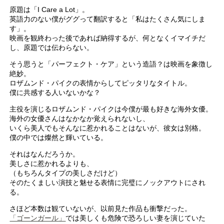
原題は「I Care a Lot」。
英語力のない僕がググって翻訳すると「私はたくさん気にしま
す」。
映画を観終わった後であれば納得するが、何となくイマイチだ
し、原題では伝わらない。
そう思うと「パーフェクト・ケア」という造語？は映画を象徴し
絶妙。
ロザムンド・パイクの表情からしてピッタリなタイトル。
僕に共感する人いないかな？
主役を演じるロザムンド・パイクは今僕が最も好きな海外女優。
海外の女優さんはなかなか覚えられないし、
いくら美人でもそんなに惹かれることはないが、彼女は別格。
僕の中では燦然と輝いている。
それはなんだろうか。
美しさに惹かれるよりも、
（もちろんタイプの美しさだけど）
そのたくましい演技と魅せる表情に完璧にノックアウトにされ
る。
さほど本数は観ていないが、以前見た作品も衝撃だった。
「ゴーンガール」
では美しくも危険で恐ろしい妻を演じていた