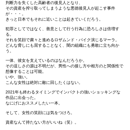
判断力を失くした高齢者の後見人となり、
その資産を搾り取ってしまうような悪徳後見人が起こす事件
が・・・。
きっと日本でもそれに近いことは起きていくだろう。
犯罪としてではなく、善意として行う行為に恐ろしさは倍増す
る。
それを笑顔で粛々と進めるロザムンド・パイク演じるマーラ。
どんな脅しにも屈することなく、闇の組織にも勇敢に立ち向か
う。
一体、彼女を支えているのはなんだろうか。
その逞しさの源は不明だが、男性への接し方や相方のと関係性で
想像することは可能。
いや、強い。
こんな女性は絶対に敵に回したくはない。
2021年も終わるタイミングでインパクトの強いショッキングな
作品に出会った。
なにげにおススメしたい一本。
そして、女性の笑顔には気をつけろ。
資産なんて持たない方がいいね（笑）。