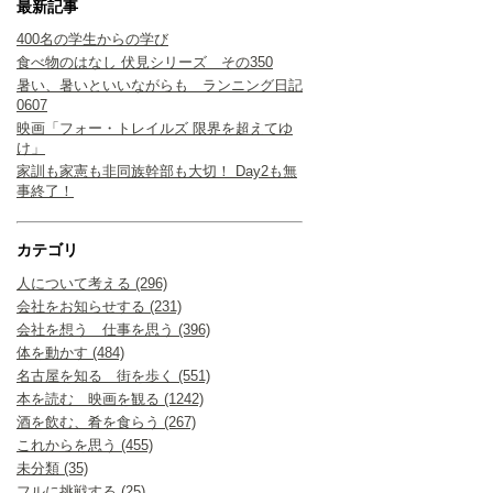
最新記事
400名の学生からの学び
食べ物のはなし 伏見シリーズ その350
暑い、暑いといいながらも ランニング日記
0607
映画「フォー・トレイルズ 限界を超えてゆ
け」
家訓も家憲も非同族幹部も大切！ Day2も無
事終了！
カテゴリ
人について考える (296)
会社をお知らせする (231)
会社を想う 仕事を思う (396)
体を動かす (484)
名古屋を知る 街を歩く (551)
本を読む 映画を観る (1242)
酒を飲む、肴を食らう (267)
これからを思う (455)
未分類 (35)
フルに挑戦する (25)