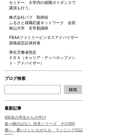
セミナー、大学内の就職ガイダンスで
講演も行う。
株式会社パフ 取締役
ふるさと就職応援ネットワーク 会長
南山大学 非常勤講師
FBAAファミリービジネスアドバイザー
資格認定証保持者
厚生労働省指定
ＣＤＡ（キャリア・ディベロップメン
ト・アドバイザー）
ブログ検索
最新記事
400名の学生からの学び
食べ物のはなし 伏見シリーズ その350
暑い、暑いといいながらも ランニング日記