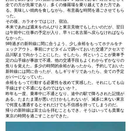
全ての方が先輩であり、多くの修羅場を乗り越えてきた方であ
る。美味しい焼肉を食しながら、有意義な時間を過ごさせてもら
った。
その後、カラオケではじけ、宿泊。
本来であれば週末をのんびりと東京見物でもしたいのだが、翌日
は午前中に仕事の予定が入り、早々に名古屋へ戻らなければなら
なかった。
9時過ぎの新幹線に間に合うよう、少し余裕をもってホテルをチ
ェックアウト。事前にナビタイムで調べておいた交通アクセスで
品川駅まで向かうことにした。そしたら、何ということが乗車予
定の山手線が事故で不通。他の交通手段もよくわからずかなりの
焦りを覚えた。多少の時間的余裕があったから、予約しておいた
新幹線には間に合ったが、もしギリギリであったら、全ての予定
がパーになっていた。
余裕をもって行動する必要性を改めて実感した。それにしても山
手線はすぐ不通になるのではないか？。
昨年も一度、乗車中に不通となり、途中の駅で降ろされた記憶が
ある。たまたま運が悪いだけかもしれないが、滅多に来ない東京
で何度も遭遇するとそれだけでも不信感を持ってしまうのだ。
帰りの新幹線は富士山を拝むこともでき、そうはいっても貴重な
東京の時間を過ごすことができた。