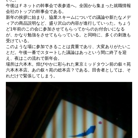
午後はＦネットの幹事会で表参道へ。全国から集まった就職情報
会社のトップの幹事会である。
新年の挨拶に始まり、協業スキームについての議論や新たなメデ
ィアの商品説明など、盛り沢山の内容が進行していった。ちょう
ど1年前のこの会に参加させてもらってからのお付合いになる
が、かなり勉強をさせてもらっている。と同時に、多くの刺激も
受けている。
このような場に参加できることは貴重であり、大変ありがたいこ
とだ。午後一番でスタートした議論はあっという間に終了を迎
え、夜はこの流れで新年会。
場所は六本木。煌びやかに彩られた東京ミッドタウン前の叙々苑
六本木本店。あの叙々苑の総本店？である。田舎者としては、そ
れだけで緊張してしまう。