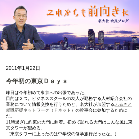
2011年1月22日
今年初の東京Ｄａｙｓ
昨日は今年初めて東京への出張であった。
目的は２つ。ビジネススクールの友人が勤務する人材紹介会社の
業務について情報交換を行うためと、名大社が加盟する
ふるさと
就職応援ネットワーク（Ｆネット）
の幹事会に参加するために
だ。
11時過ぎに約束の大門に到着。初めて訪れる大門はこんな風に東
京タワーが望める。
（東京タワーに上ったのは中学校の修学旅行だったな。）