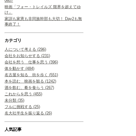
0607
映画「フォー・トレイルズ 限界を超えてゆ
け」
家訓も家憲も非同族幹部も大切！ Day2も無
事終了！
カテゴリ
人について考える (296)
会社をお知らせする (231)
会社を想う 仕事を思う (396)
体を動かす (484)
名古屋を知る 街を歩く (551)
本を読む 映画を観る (1242)
酒を飲む、肴を食らう (267)
これからを思う (455)
未分類 (35)
フルに挑戦する (25)
名大社半生を振り返る (26)
人気記事