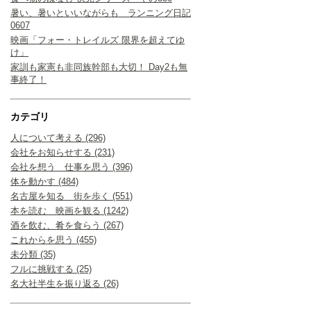
暑い、暑いといいながらも ランニング日記
0607
映画「フォー・トレイルズ 限界を超えてゆ
け」
家訓も家憲も非同族幹部も大切！ Day2も無
事終了！
カテゴリ
人について考える (296)
会社をお知らせする (231)
会社を想う 仕事を思う (396)
体を動かす (484)
名古屋を知る 街を歩く (551)
本を読む 映画を観る (1242)
酒を飲む、肴を食らう (267)
これからを思う (455)
未分類 (35)
フルに挑戦する (25)
名大社半生を振り返る (26)