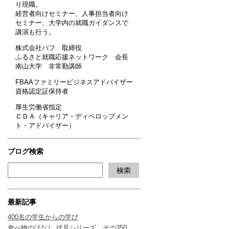
り現職。
経営者向けセミナー、人事担当者向け
セミナー、大学内の就職ガイダンスで
講演も行う。
株式会社パフ 取締役
ふるさと就職応援ネットワーク 会長
南山大学 非常勤講師
FBAAファミリービジネスアドバイザー
資格認定証保持者
厚生労働省指定
ＣＤＡ（キャリア・ディベロップメン
ト・アドバイザー）
ブログ検索
最新記事
400名の学生からの学び
食べ物のはなし 伏見シリーズ その350