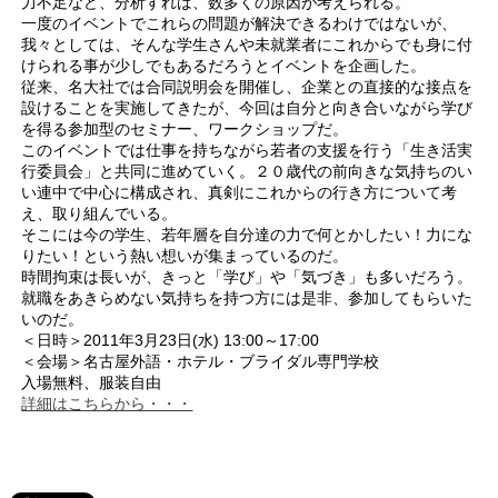
力不足など、分析すれば、数多くの原因が考えられる。
一度のイベントでこれらの問題が解決できるわけではないが、
我々としては、そんな学生さんや未就業者にこれからでも身に付
けられる事が少しでもあるだろうとイベントを企画した。
従来、名大社では合同説明会を開催し、企業との直接的な接点を
設けることを実施してきたが、今回は自分と向き合いながら学び
を得る参加型のセミナー、ワークショップだ。
このイベントでは仕事を持ちながら若者の支援を行う「生き活実
行委員会」と共同に進めていく。２０歳代の前向きな気持ちのい
い連中で中心に構成され、真剣にこれからの行き方について考
え、取り組んでいる。
そこには今の学生、若年層を自分達の力で何とかしたい！力にな
りたい！という熱い想いが集まっているのだ。
時間拘束は長いが、きっと「学び」や「気づき」も多いだろう。
就職をあきらめない気持ちを持つ方には是非、参加してもらいた
いのだ。
＜日時＞2011年3月23日(水) 13:00～17:00
＜会場＞名古屋外語・ホテル・ブライダル専門学校
入場無料、服装自由
詳細はこちらから・・・