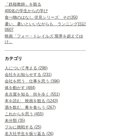
「鉄槌教師」を観る
400名の学生からの学び
食べ物のはなし 伏見シリーズ その350
暑い、暑いといいながらも ランニング日記
0607
映画「フォー・トレイルズ 限界を超えてゆ
け」
カテゴリ
人について考える (296)
会社をお知らせする (231)
会社を想う 仕事を思う (396)
体を動かす (484)
名古屋を知る 街を歩く (551)
本を読む 映画を観る (1243)
酒を飲む、肴を食らう (267)
これからを思う (455)
未分類 (35)
フルに挑戦する (25)
名大社半生を振り返る (26)