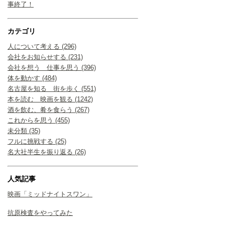
事終了！
カテゴリ
人について考える (296)
会社をお知らせする (231)
会社を想う 仕事を思う (396)
体を動かす (484)
名古屋を知る 街を歩く (551)
本を読む 映画を観る (1242)
酒を飲む、肴を食らう (267)
これからを思う (455)
未分類 (35)
フルに挑戦する (25)
名大社半生を振り返る (26)
人気記事
映画「ミッドナイトスワン」
抗原検査をやってみた