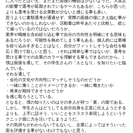
に入ったとはいえ、まだまだ面接の機会は少ないようだ。大震災
の影響で選考が延期されているケースもあるが、こちらが思った
よりも選考を受ける企業数が少ないと感じる事も多い。
思うように書類選考が通過せず、実際の面接の場にさえ臨む事が
できないのかもしれないが、活動量は昨年あたりと比較し、総じ
て減っているのではないだろうか。
業界や職種を含め絞り込む事で自分の方向性を明確にする意味も
あるだろうが、可能性を狭めてしまう事もある。個人的には業種
を絞り込みすぎることはなく、自分がフィットしそうな会社を幅
広く受けて欲しいと思う。（それは簡単な事ではないが、選考を
受ける事でその企業のカラーを理解する事もできるのだから。）
僕は面接を通して、その学生さんの「人となり」を知りたいと臨
んでいる。
それを通して
・会社の文化や方向性にマッチしそうなのかどうか
・一緒に働くことがイメージできるか、一緒に働きたいか
・将来が期待できそうかどうか
を感じ取ろうとしている。
となると、僕の知りたいのはその本人が持つ「素」の面である。
しかし、学生さんはどうしても自分自身を正直に伝えようとする
よりも、上手に話そう、いいことをスラスラ表現しようというテ
クニック面に力を注いでしまうようだ。
その気持ちがわからないでもないし、企業によってはそういった
面を評価する事がないわけでもないと思う。