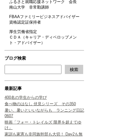
ふるさと就職応援ネットワーク 会長
南山大学 非常勤講師
FBAAファミリービジネスアドバイザー
資格認定証保持者
厚生労働省指定
ＣＤＡ（キャリア・ディベロップメン
ト・アドバイザー）
ブログ検索
最新記事
400名の学生からの学び
食べ物のはなし 伏見シリーズ その350
暑い、暑いといいながらも ランニング日記
0607
映画「フォー・トレイルズ 限界を超えてゆ
け」
家訓も家憲も非同族幹部も大切！ Day2も無