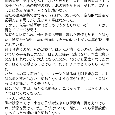
歯医者が得意な人なんていないと思うが、昔から歯医者はとても
苦手だった。あの独特の匂い、あの歯を削る音、そして、突き刺
し見に染みる痛さ、ろくな記憶がない。
会社の健康診断で診てもらうわけではないので、定期的な診断が
必要だとも思うが、足が向く事はなかった。
しかし、先端の歯医者（どこもそうかもしれないが・・・）は、
昔とイメージが違う。
診察台は区切られ、他の患者の苦痛に満ちた表情を見ることはな
い。診察台のWindowsの画面には自分のレントゲン写真が映し出
されている。
何より違うのが、その治療だ。ほとんど痛くないのだ。麻酔をか
けている事もあるのだが、ほとんど痛みは感じない。本当は痛い
のかもしれないが、大人になったのか、なにかと図太くなったの
か、ほとんど感じることはない。たまにチクッとくるくらいなの
だ。
ただ、あの音は変わらない。キーンと唸る歯を削る嫌な音。これ
は以前と変わらない（変わらないような気がする）。この音はや
っぱり苦痛だ。早く去りたい。
残念だが、本日、新たな治療箇所が見つかって、しばらく通わな
くてはならなくなった。
う～ん、やだな。
隣の診療台では、小さな子供が泣き叫び保護者に押さえつけら
れ、治療を受けていた。子供はいつも一緒だ。いくら最新設備に
なっても自分達の頃と変わらない。