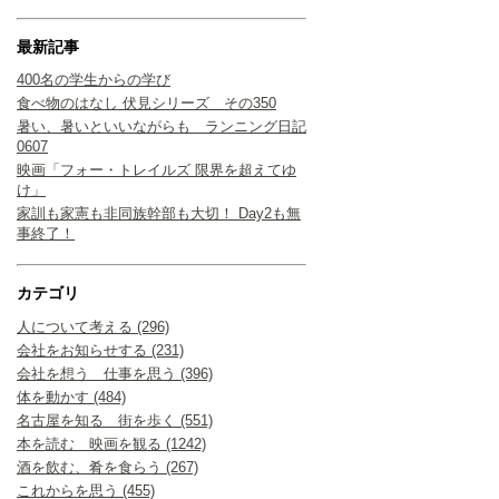
最新記事
400名の学生からの学び
食べ物のはなし 伏見シリーズ その350
暑い、暑いといいながらも ランニング日記
0607
映画「フォー・トレイルズ 限界を超えてゆ
け」
家訓も家憲も非同族幹部も大切！ Day2も無
事終了！
カテゴリ
人について考える (296)
会社をお知らせする (231)
会社を想う 仕事を思う (396)
体を動かす (484)
名古屋を知る 街を歩く (551)
本を読む 映画を観る (1242)
酒を飲む、肴を食らう (267)
これからを思う (455)