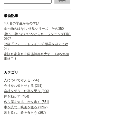
最新記事
400名の学生からの学び
食べ物のはなし 伏見シリーズ その350
暑い、暑いといいながらも ランニング日記
0607
映画「フォー・トレイルズ 限界を超えてゆ
け」
家訓も家憲も非同族幹部も大切！ Day2も無
事終了！
カテゴリ
人について考える (296)
会社をお知らせする (231)
会社を想う 仕事を思う (396)
体を動かす (484)
名古屋を知る 街を歩く (551)
本を読む 映画を観る (1242)
酒を飲む、肴を食らう (267)