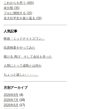
これからを思う (455)
未分類 (35)
フルに挑戦する (25)
名大社半生を振り返る (26)
人気記事
映画「ミッドナイトスワン」
抗原検査をやってみた
熔ける 再び そして会社も失った
人間にとって成熟とは何か
ちょっと寂しい・・・。
月別アーカイブ
2026年8月
(4)
2026年7月
(18)
2026年6月
(17)