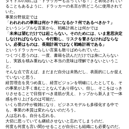
タイトルの頭には「ドラッカーも言っている！」と表現されてい
ることもあるように、ドラッカーの名言が所どころに使用されて
いた。
事業分野規定では
「
われわれの事業は何か？何になるか？何であるべきか？」
というシンプルな言葉から、戦略計画とは何かでは
「
未来は望むだけでは起こらない。そのためには、いま意思決定
しなければならない。今行動し、リスクを冒さなければならな
い。必要はものは、長期計画ではなく戦略計画である」
というドラッカーらしい言葉も散りばめられていた。
つくづく思うのは、一度、書籍を読んだだけでは身に入らない
し、実践を積み重ねないと本当の意味は理解できないというこ
と。
そんな点で言えば、まだまだ自分は未熟だし、表面的にしか捉え
ていないと思う。
経営理念を見つめ直し、経営ビジョンを明確にしたとしても、そ
の事業が上手く進むことなんてあり得ない。但し、そこをはっき
りさせることで目指すべき道筋が見え、トップから新人まで一体
感を作り上げるのは可能だ。
いくら世の中が複雑になり、ビジネスモデルも多様化する中で
も、事業の本質は変わらないのだろう。
人は忘れる。自分も忘れる。
大切に思っていても継続させないと忘れてしまうのだ。
何度も何度も言い聞かせることが自分にも組織にも必要なのだ。