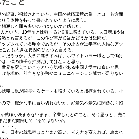
じたこと
境の記事が掲載されていた。中国の就職環境の厳しさは、各方面
より具体性を持って書かれていたように思う。
と相通じる面も多いのではないかと感じた。
万人という。10年前と比較すると6倍に増えている。人口増加や経
当然とも言えるが、この伸び率が妥当かどうかは疑問だ。
アップされている昨今であるが、その原因が進学率の大幅なアッ
たことも大きな要因のひとつと言える。
ないだろうか。大学に進学すれば、ホワイトカラー職として働け
のは、僕の勝手な推測だけではないと思う。
、世界を変えていこうという気概がある中国人学生は多いと思
だけを求め、前向きな姿勢やコミュニケーション能力が足りない
る。
の就職に親が関与するケースも増えていると指摘されている。そ
いので、確かな事は言い切れないが、好景気不景気に関係なく抱
5万人が就職が決まらないまま、卒業したとのこと。そう思うと、先ご
はまだまだ健闘しているではないか。
て・・・）
ても、日本の就職率はまだまだ高い。考え方を変えれば、恵まれ
いる。