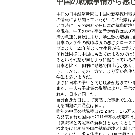
中国の就職事情から感
本日の日本経済新聞に中国の新卒採用環
の情報により知っていたが、この記事は
と同時に、その内容から日本の就職環境
今現在、中国の大学卒業予定者数は660
済の急速な発展により、学生数の増加は
日本の大学生の就職環境の悪さクローズ
プにより、20年前より学生数が倍に増え
それは同様に中国にも当てはまるのでは
るという幻想が同じように起こっている
日本と比べ圧倒的に勤勉で向上心があり
う。しかし、その一方で、より高い条件
学生も多いようだ。
まさに日本の学生と同じ現象が起きてい
また、一人っ子政策の影響により、子供
れも、日本と同じだ。
自分自身が目にして実感した事象ではな
える問題の共通点は多い。
昨年の中国の就職率は72.2％で、17
ろ発表された国内の2011年卒の就職率
（就職率と内定率の解釈はともかくとし
欧米をはじめ諸外国の就職環境と比較し
ているのだ。求人倍率だって1倍は超えて