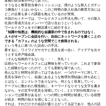
業務の担当者が中心であった。
そうなると教育担当者のミッションは、僕のような新人とガチン
コ勝負だ！とはいかない。このご時勢の新入社員の教育方法には
どこの企業も多くの課題を抱えているのが実情。
今回のセミナーでは、ワールドカフェの手法も用いて、その新入
社員の育成方法をメンバーで語り合おうというもの。
ワールドカフェをその解説通りに紹介すると、
「知識や知恵は、機能的な会議室の中で生まれるのではなく、
人々がオープンに会話を行い、自由にネットワークを築くことの
できる『カフェ』のような空間でこそ創発される」
という考えに基づいた話合いの手法。
要するに、ワイワイガヤガヤと意見を述べ合い、アイデアを出そ
うとする井戸端会議。
（そんな短絡的でもないな・・・、失礼！）
以前からワールドカフェには興味を持っていたが、これまで参加
した経験がなかったので、とても新鮮な場であった。
色んな方と時間を区切ってはであるが、一つのテーマに対して、
意見を深めていく。会議にあるような無理矢理結論に持ち込むこ
とはなく、エンドレスでありながら、何となく収束していく。
テーブルに敷かれた模造紙に、キーワードなりそうな文字を書き
ながら、その文字や意見を深堀していく。1コマ30分程度のセッ
ションでは限界があるが、いつの間にか時間が経過している状態
が続き、時間の短さを感じることとなった。
それは、それだけその会話が盛り上がってる証であり、他人の話