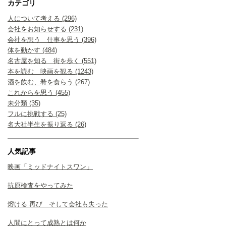
カテゴリ
人について考える (296)
会社をお知らせする (231)
会社を想う 仕事を思う (396)
体を動かす (484)
名古屋を知る 街を歩く (551)
本を読む 映画を観る (1243)
酒を飲む、肴を食らう (267)
これからを思う (455)
未分類 (35)
フルに挑戦する (25)
名大社半生を振り返る (26)
人気記事
映画「ミッドナイトスワン」
抗原検査をやってみた
熔ける 再び そして会社も失った
人間にとって成熟とは何か