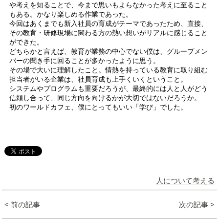
や考えを知ることで、今まで思いもよらなかった考えに至ること
もある。かなり楽しめる作業であった。
今回はあくまでも新入社員の育成がテーマであったため、直接、
その教育・研修現場に関わる方の熱い想いがリアルに感じること
ができた。
どちらかと言えば、教育が業務の中心でない僕は、グループメン
バーの聞き手に回ることが多かったように思う。
その場で大いに理解したこと。情熱を持っている教育に取り組む
担当者がいる企業は、社員育成も上手くいくということ。
システムやプログラムも重要だろうが、最終的には人と人がどう
信頼し合って、同じ方向を向けるかが大切ではないだろうか。
初のワールドカフェ、僕にとってもいい「学び」でした。
人について考える
< 前の記事
次の記事 >