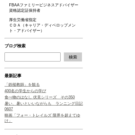
FBAAファミリービジネスアドバイザー
資格認定証保持者
厚生労働省指定
ＣＤＡ（キャリア・ディベロップメン
ト・アドバイザー）
ブログ検索
最新記事
「鉄槌教師」を観る
400名の学生からの学び
食べ物のはなし 伏見シリーズ その350
暑い、暑いといいながらも ランニング日記
0607
映画「フォー・トレイルズ 限界を超えてゆ
け」