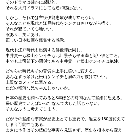
そのドラマは確かに感動的。
それを大河ドラマにしても違和感はない。
しかし、それでは主役伊能忠敬が成り立たない。
そんなことを現代と江戸時代をシンクロさせながら描く。
それが観ていて心地いい。
涙あり、笑いあり。
正しい日本映画を鑑賞する感覚。
現代も江戸時代も出演する俳優陣は同じ。
中井貴一も松山ケンイチも北川景子も平田満も近い役どころ。
中でも上司部下の関係である中井貴一と松山ケンイチは絶妙。
どちらの時代もその苦労を上手に笑いに変える。
あんなすっ呆けた松山ケンイチも肩の力が抜けていい。
上質なコメディに繋がる。
ただの軽薄な兄ちゃんじゃないか。
日本の歴史を調べてみると3年ほどの時間なんて些細に思える。
長い歴史でいえば1～2年なんて大した話じゃない。
そんなふうに考えてしまう。
だがその些細な事実が歴史上とても重要で、過去を180度変えて
しまう可能性もある。
まさに本作はその些細な事実を見逃さず、歴史を根本から変え