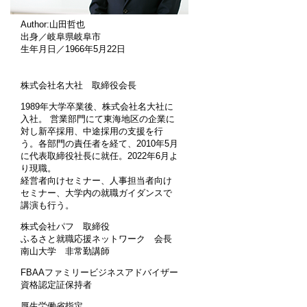
Author:山田哲也
出身／岐阜県岐阜市
生年月日／1966年5月22日
株式会社名大社 取締役会長
1989年大学卒業後、株式会社名大社に
入社。 営業部門にて東海地区の企業に
対し新卒採用、中途採用の支援を行
う。各部門の責任者を経て、2010年5月
に代表取締役社長に就任。2022年6月よ
り現職。
経営者向けセミナー、人事担当者向け
セミナー、大学内の就職ガイダンスで
講演も行う。
株式会社パフ 取締役
ふるさと就職応援ネットワーク 会長
南山大学 非常勤講師
FBAAファミリービジネスアドバイザー
資格認定証保持者
厚生労働省指定