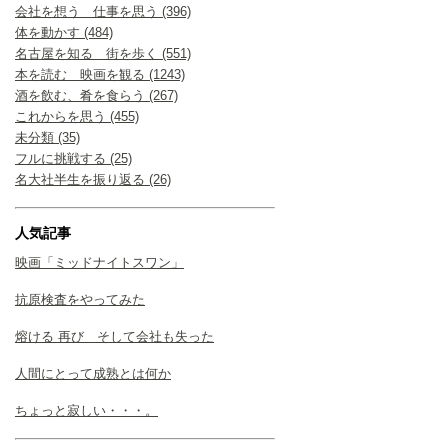
会社を想う 仕事を思う (396)
体を動かす (484)
名古屋を知る 街を歩く (551)
本を読む 映画を観る (1243)
酒を飲む、肴を食らう (267)
これからを思う (455)
未分類 (35)
フルに挑戦する (25)
名大社半生を振り返る (26)
人気記事
映画「ミッドナイトスワン」
抗原検査をやってみた
熔ける 再び そして会社も失った
人間にとって成熟とは何か
ちょっと寂しい・・・。