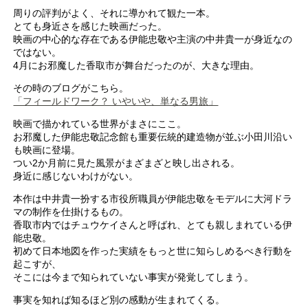
周りの評判がよく、それに導かれて観た一本。
とても身近さを感じた映画だった。
映画の中心的な存在である伊能忠敬や主演の中井貴一が身近なの
ではない。
4月にお邪魔した香取市が舞台だったのが、大きな理由。
その時のブログがこちら。
「フィールドワーク？ いやいや、単なる男旅」
映画で描かれている世界がまさにここ。
お邪魔した伊能忠敬記念館も重要伝統的建造物が並ぶ小田川沿い
も映画に登場。
つい2か月前に見た風景がまざまざと映し出される。
身近に感じないわけがない。
本作は中井貴一扮する市役所職員が伊能忠敬をモデルに大河ドラ
マの制作を仕掛けるもの。
香取市内ではチュウケイさんと呼ばれ、とても親しまれている伊
能忠敬。
初めて日本地図を作った実績をもっと世に知らしめるべき行動を
起こすが、
そこには今まで知られていない事実が発覚してしまう。
事実を知れば知るほど別の感動が生まれてくる。