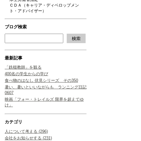
ＣＤＡ（キャリア・ディベロップメン
ト・アドバイザー）
ブログ検索
最新記事
「鉄槌教師」を観る
400名の学生からの学び
食べ物のはなし 伏見シリーズ その350
暑い、暑いといいながらも ランニング日記
0607
映画「フォー・トレイルズ 限界を超えてゆ
け」
カテゴリ
人について考える (296)
会社をお知らせする (231)