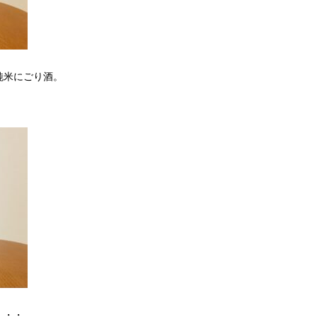
純米にごり酒。
・・・。