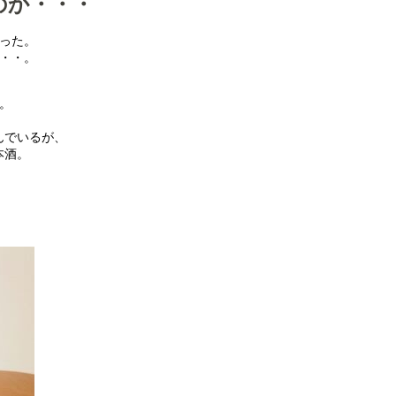
のか・・・
った。
・・。
。
んでいるが、
本酒。