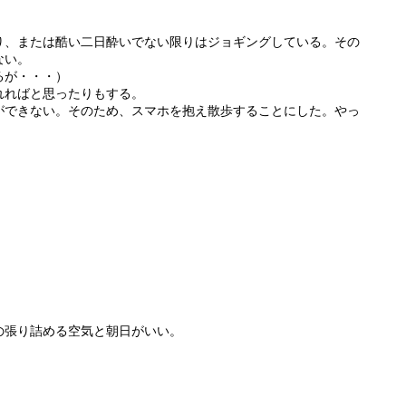
・
り、または酷い二日酔いでない限りはジョギングしている。その
ない。
るが・・・）
れればと思ったりもする。
ができない。そのため、スマホを抱え散歩することにした。やっ
の張り詰める空気と朝日がいい。