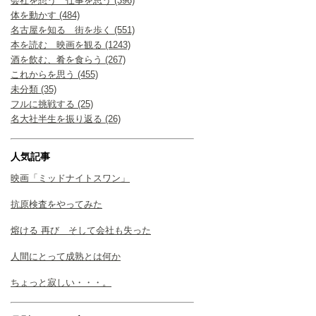
会社を想う 仕事を思う (396)
体を動かす (484)
名古屋を知る 街を歩く (551)
本を読む 映画を観る (1243)
酒を飲む、肴を食らう (267)
これからを思う (455)
未分類 (35)
フルに挑戦する (25)
名大社半生を振り返る (26)
人気記事
映画「ミッドナイトスワン」
抗原検査をやってみた
熔ける 再び そして会社も失った
人間にとって成熟とは何か
ちょっと寂しい・・・。