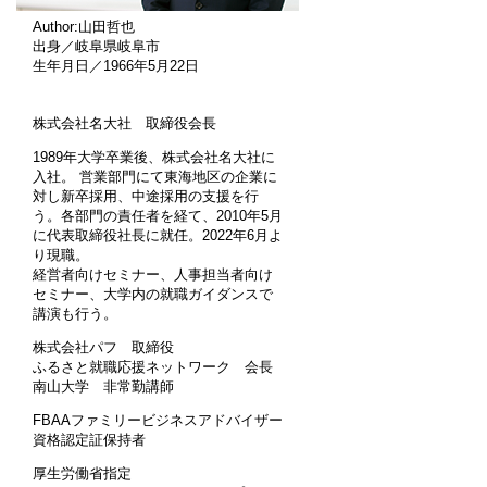
Author:山田哲也
出身／岐阜県岐阜市
生年月日／1966年5月22日
株式会社名大社 取締役会長
1989年大学卒業後、株式会社名大社に
入社。 営業部門にて東海地区の企業に
対し新卒採用、中途採用の支援を行
う。各部門の責任者を経て、2010年5月
に代表取締役社長に就任。2022年6月よ
り現職。
経営者向けセミナー、人事担当者向け
セミナー、大学内の就職ガイダンスで
講演も行う。
株式会社パフ 取締役
ふるさと就職応援ネットワーク 会長
南山大学 非常勤講師
FBAAファミリービジネスアドバイザー
資格認定証保持者
厚生労働省指定