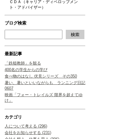
ＣＤＡ（キャリア・ディベロップメン
ト・アドバイザー）
ブログ検索
最新記事
「鉄槌教師」を観る
400名の学生からの学び
食べ物のはなし 伏見シリーズ その350
暑い、暑いといいながらも ランニング日記
0607
映画「フォー・トレイルズ 限界を超えてゆ
け」
カテゴリ
人について考える (296)
会社をお知らせする (231)