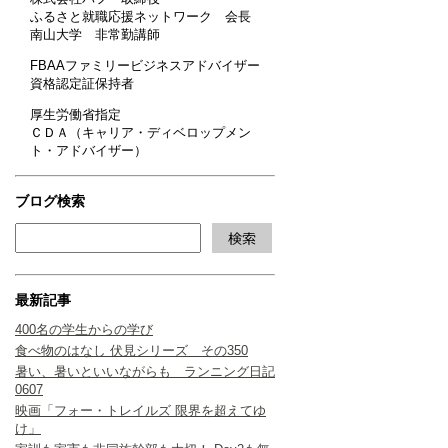
ふるさと就職応援ネットワーク 会長
南山大学 非常勤講師
FBAAファミリービジネスアドバイザー
資格認定証保持者
厚生労働省指定
ＣＤＡ（キャリア・ディベロップメン
ト・アドバイザー）
ブログ検索
最新記事
400名の学生からの学び
食べ物のはなし 伏見シリーズ その350
暑い、暑いといいながらも ランニング日記
0607
映画「フォー・トレイルズ 限界を超えてゆ
け」