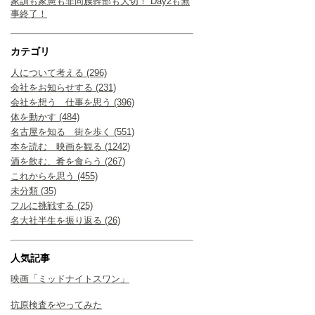
家訓も家憲も非同族幹部も大切！ Day2も無
事終了！
カテゴリ
人について考える (296)
会社をお知らせする (231)
会社を想う 仕事を思う (396)
体を動かす (484)
名古屋を知る 街を歩く (551)
本を読む 映画を観る (1242)
酒を飲む、肴を食らう (267)
これからを思う (455)
未分類 (35)
フルに挑戦する (25)
名大社半生を振り返る (26)
人気記事
映画「ミッドナイトスワン」
抗原検査をやってみた