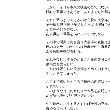
しかし、それが本来の映画の姿ではない
肝心な要素ではあるが、あくまでも映画
それに乗っかってくるのが主役の大泉洋
予告編を観た限り作品をさっぱり理解で
それをやむを得ない。
あり得ない世界を描いているのだから・
その中で現実に向き合う大泉洋の表情は
彼のコメディのセンスは抜群だが、喜怒
より感動を呼び寄せる。
それを後押しするのが奥さん役の柴咲コ
最高に可愛らしい。
これだけ愛らしい役は僕は初めてのよう
グッときてしまった。
ここまで書いたところで映画の内容はさ
それでいい。
このような行った来たりの作品を説明し
why?why?why?と観た方がいい。
少し映画に注文するとすれば子役の存在
責めるつもりはない。