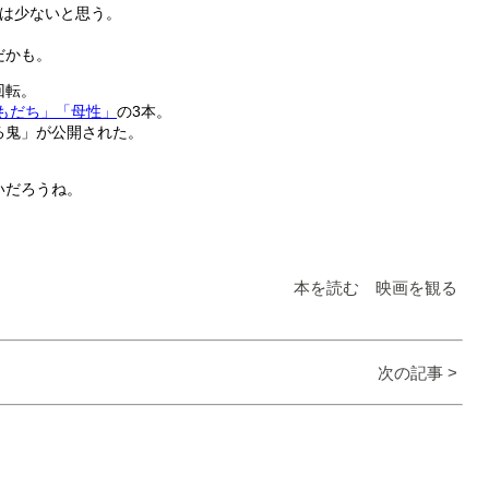
供は少ないと思う。
だかも。
回転。
もだち」
「母性」
の3本。
る鬼」が公開された。
いだろうね。
本を読む 映画を観る
次の記事 >