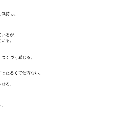
な気持ち。
ているが、
ている。
、つくづく感じる。
甘ったるくて仕方ない。
させる。
う。