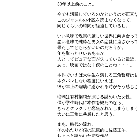
30年以上前のこと。
今でも活躍しているのかというのが正直
このジャンルの小説を読まなくなって、
同じくらいの時間が経過しているし。
いい意味で現実の厳しい世界に向き合っ
悪い意味で純粋な男女の恋愛に遠ざかっ
果たしてどちらがいいのだろうか。
年を取ったせいもあるが、
人としてピュアな面が失っていると最近
あっ、映画ではなく僕のことね・・・。
本作でいえば大学生を演じる三角哲彦は
ネタバレしない程度にいえば、
彼が年上の瑠璃に惹かれる時がそう感じ
瑠璃は有村架純が演じる謎めいた女性。
僕が学生時代に本作を観たのなら、
きっとクラクラと恋焦がれてしまうしま
大いに三角に共感したと思う。
まあ、時代の流れ。
そのあたりが僕の記憶的に佐藤正午。
ちょっと謎めいた恋愛作品。