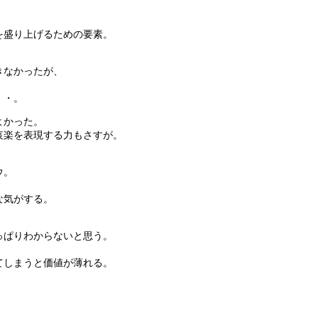
。
を盛り上げるための要素。
。
きなかったが、
・・。
よかった。
哀楽を表現する力もさすが。
ウ。
な気がする。
っぱりわからないと思う。
てしまうと価値が薄れる。
。