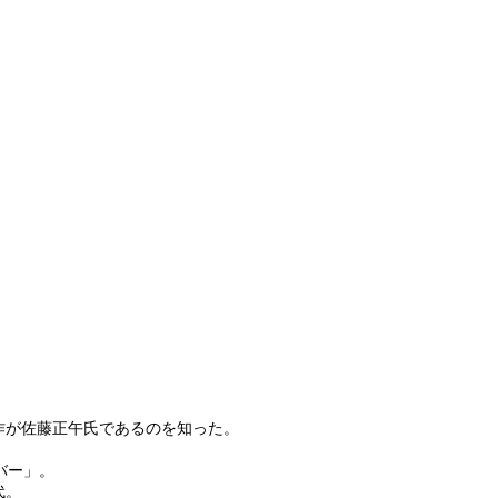
作が佐藤正午氏であるのを知った。
バー」。
代。