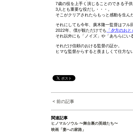
7歳の役を上手く演じることのできる子
3人とも重要な役だし・・・。
そこがクリアされたらもっと感動を生ん
それにしても今年、廣木隆一監督はフル
2022年、僕が観ただけでも
「夕方のおと
それ以外にも「ノイズ」や「あちらにい
それだけ信頼のおける監督の証か。
ヒマな監督からすると羨ましくて仕方な
< 前の記事
関連記事
ヒノマルソウル 〜舞台裏の英雄たち〜
映画「妻への家路」